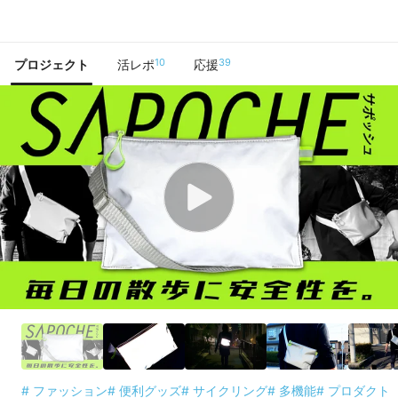
で手に入れよう
10
39
プロジェクト
活レポ
応援
# ファッション
# 便利グッズ
# サイクリング
# 多機能
# プロダクト