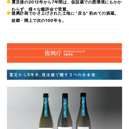
震災後の2012年から7年間は、仮設蔵での悪環境にもかか
わらず、様々な鑑評会で受賞。
復興計画でかさ上げされた土地に "戻る" 初めての酒蔵。
故郷・閖上で次の100年を。