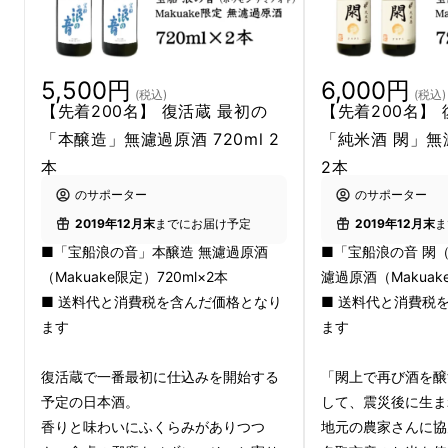
140年と8年半の思いを詰め込んだこの酒は、
再び動き出す歴史の、「一歩目の酒」です。
5,500円
6,000円
(税込)
(税込)
【先着200名】 復活蔵 最初の
【先着200名】
「本醸造」無濾過原酒 720ml 2
「純米酒 閖」無濾
本
2本
のサポーター
のサポーター
2019年12月末
までにお届け予定
2019年12月末
ま
■「宝船浪の音」本醸造 無濾過原酒
■「宝船浪の音 閖
（Makuake限定）720ml×2本
濾過原酒（Makuake
■ 送料代と消費税を含んだ価格となり
■ 送料代と消費税
ます
ます
復活蔵で一番最初に仕込みを開始する
「閖上で再び酒を醸
予定の日本酒。
して、震災後に生ま
（2019年10月より始動する復活した酒蔵）
香りと味わいにふくらみがありつつ
地元の農家さんに協