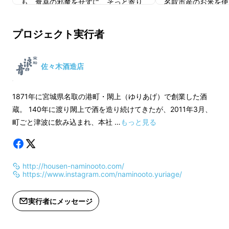
も、食卓の邪魔をせずに、そっと寄り
名取市産のお米を使
添うような酒を目指します。
んの中には、被災さ
当蔵が震災前から得意としていた本醸
を合わせて立ち上が
プロジェクト実行者
造酒で、宮城県産米を使用し、吟醸酒
共に歩んできました
はじめまして。「宝船 浪の音」醸造元の佐々
と変わらない規模の小仕込みで、丁寧
ほどよい酸味が心地
木酒造店 5代目蔵元・佐々木洋と申します。
に醸していきます。
キリとしていて、柑
佐々木酒造店
復活蔵で醸す最初の本醸造を、
な香りがする、食中
Makuake限定で無濾過の火入れ原酒で
目指します。
1871年に宮城県名取の港町・閖上（ゆりあげ）で創業した酒
お届けいたします。
復活蔵で醸す最初の
蔵。 140年に渡り閖上で酒を造り続けてきたが、2011年3月、
Makuake限定で
町ごと津波に飲み込まれ、本社 …
もっと見る
※未成年者の方はご支援いただけませ
お届けいたします。
んので、ご了承ください
※未成年者の方はご
http://housen-naminooto.com/
んので、ご了承くだ
https://www.instagram.com/naminooto.yuriage/
実行者にメッセージ