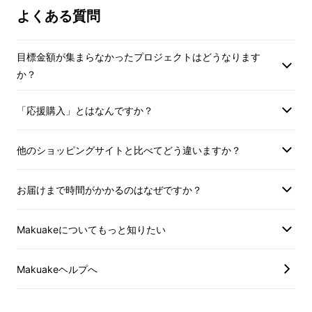
よくある質問
（写真右：五代目蔵元 佐々木洋〈兄〉、写真
左：杜氏 佐々木淳平〈弟〉）
目標金額が集まらなかったプロジェクトはどうなります
か？
まずはじめに、今日まで佐々木酒造店および閖
上（ゆりあげ）の復興に、ご支援ご協力、お心
「応援購入」とはなんですか？
寄せを頂いた、多くのみなさまに感謝申し上げ
ます。
他のショッピングサイトと比べてどう違いますか？
お陰様で、創業の地 閖上、波の音が聞こえる
お届けまで時間がかかるのはなぜですか？
この町で、再び故郷の酒を造ることができるよ
うになります。
Makuakeについてもっと知りたい
当酒蔵の位置する閖上は、町の成り立ちはかな
Makuakeヘルプへ
り古く、仙台藩の時代は藩直轄の漁港であり、
漁業、水産加工業で大きく栄えた港町でした。