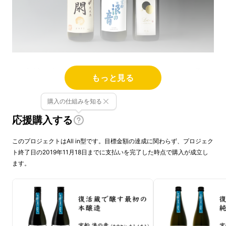
宮城の小さな港町・閖上（ゆりあげ）。この町
もっと見る
には、2011年まで140年に渡り、日本酒を造り
続けてきた酒蔵がありました。
購入の仕組みを知る
応援購入する
町全体が津波に飲み込まれた、あの日から、約
8年半。ついに、酒蔵が復活し、10月より再び
このプロジェクトはAll in型です。目標金額の達成に関わらず、プロジェク
ト終了日の2019年11月18日までに支払いを完了した時点で購入が成立し
酒を醸し始めます。
ます。
そして、その復活蔵で最初にしぼられる日本酒
「宝船 浪の音（ホウセン ナミノオト）」の無
濾過原酒を、Makuake限定でお届けいたしま
す。