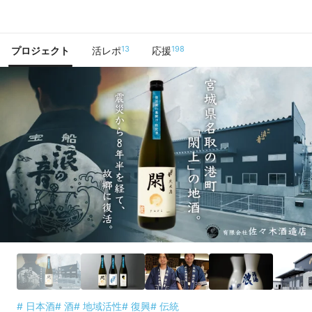
で手に入れよう
13
198
プロジェクト
活レポ
応援
# 日本酒
# 酒
# 地域活性
# 復興
# 伝統