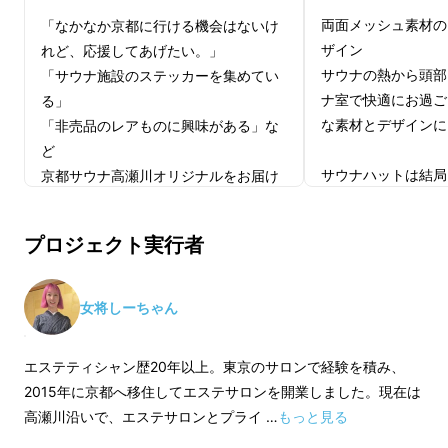
“京都らしい景色を独り占めしながら整えられ
両面メッシュ素材の
「なかなか京都に行ける機会はないけ
る”
ザイン
れど、応援してあげたい。」
サウナの熱から頭部
「サウナ施設のステッカーを集めてい
２名様でご利用いただける
ナ室で快適にお過ご
る」
な素材とデザインに
「非売品のレアものに興味がある」な
プライベートサウナをつくるプロジェクトを立
ど
ち上げました。
サウナハットは結局
京都サウナ高瀬川オリジナルをお届け
や、「すぐに濡れて
いたします。
ネックになります。
プロジェクト実行者
その困りごとを解決
ランダムで3種類のステッカー。
けの良い両面メッシ
どれが届くかは開けてからのお楽しみ
た。
です。
女将しーちゃん
その日の気分でどち
エステティシャン歴20年以上。東京のサロンで経験を積み、
か、そして男女関係
2015年に京都へ移住してエステサロンを開業しました。現在は
のサウナハットと間
高瀬川沿いで、エステサロンとプライ …
もっと見る
な、でも派手すぎな