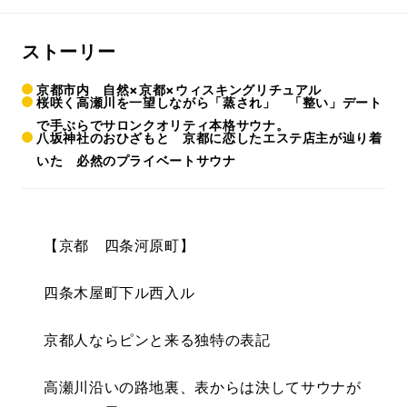
ストーリー
京都市内 自然×京都×ウィスキングリチュアル
桜咲く高瀬川を一望しながら「蒸され」 「整い」デート
で手ぶらでサロンクオリティ本格サウナ。
八坂神社のおひざもと 京都に恋したエステ店主が辿り着
いた 必然のプライベートサウナ
【京都 四条河原町】
四条木屋町下ル西入ル
京都人ならピンと来る独特の表記
高瀬川沿いの路地裏、表からは決してサウナが