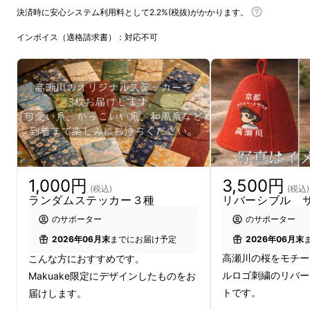
東京のサロンで経験を積み、その後独立をきっ
決済時に安心システム利用料として2.2%(税抜)がかかります。
かけに、2015年に京都へ移住しエステサロン
インボイス（適格請求書）：対応不可
を開業しました。
おかげさまで現在は京都でのサロン開業11年目
を迎えました。
日々、高瀬川や木屋町の風情ある景色の中で仕
事をするうちに、
3,500円
1,000円
「この高瀬川を眺めながらサウナに入れたら」
(税込)
(税込)
リバーシブル 
ランダムステッカー３種
と
のサポーター
のサポーター
2026年06月末
2026年06月末
までにお届け予定
強く感じるようになりました。
高瀬川の桜をモチー
こんな方におすすめです。
ルロゴ刺繍のリバー
Makuake限定にデザインしたものをお
その思いがきっかけとなり、高瀬川沿いに
トです。
届けします。