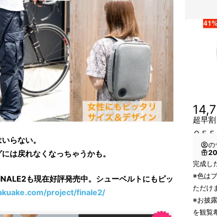
14,
超早割
ＯＦＦ
はいらない。
の
2
グには戻れなくなっちゃうかも。
完成し
※色は
INALE2も現在好評発売中。シューベルトにもピッ
ただけ
kuake.com/project/finale2/
※お披露
を観覧