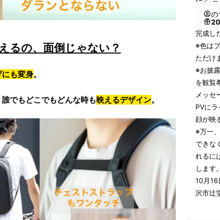
にショ
の
2
完成し
※色は
えるの、面倒じゃない？
ただけ
※お披露
げにも変身
。
を観覧
メッセ
。誰でもどこでもどんな時も
映えるデザイン
。
PVに
顔が映
※万一
できな
れるに
します
10月16
沢市辻堂