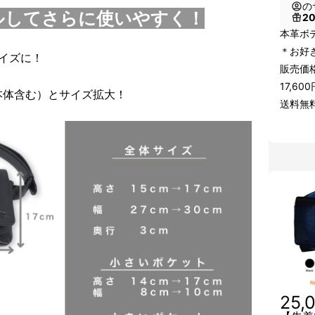
の
ルしてさらに使いやすく！
2
本革ボ
＊お好
サイズに！
販売価格
17,6
グ本体含む）とサイズ拡大！
送料無
25,