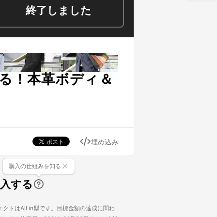
終了しました
る！本革ボディ＆
埋め込み
購入の仕組みを知る
購入する
クトはAll in型です。目標金額の達成に関わ