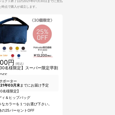
ェクト終了日の2021年01月30日までに支払
た時点で購入が成立します。
200円
(税込)
30名様限定】スーパー限定早割
OFF
サポーター
021年03月末
までにお届け予定
30名様限定】
ディ＆ヒップバッグ
きなカラーを１つお選び下さい。
の25パーセントOFF