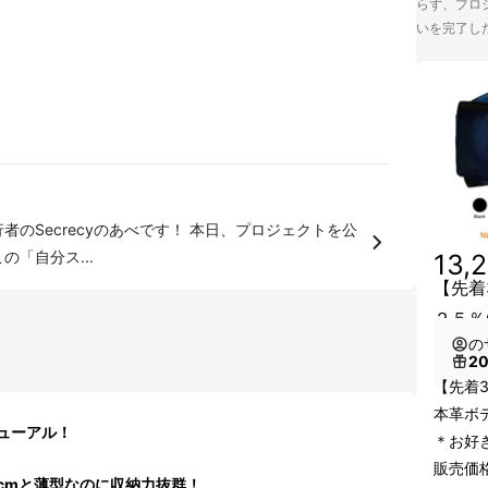
らず、プロジ
いを完了し
「自分ス...
13,
【先着
２５％
の
2
【先着
本革ボ
ューアル！
＊お好
販売価格
cmと薄型なのに収納力抜群！