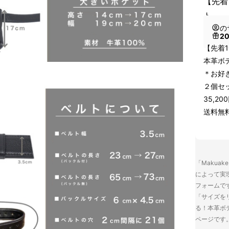
【先着
ト
の
2
【先着
本革ボ
＊お好
２個セ
35,2
送料無
「Makua
によって実
フォームで
「サイズを
る！本革ボ
ページです