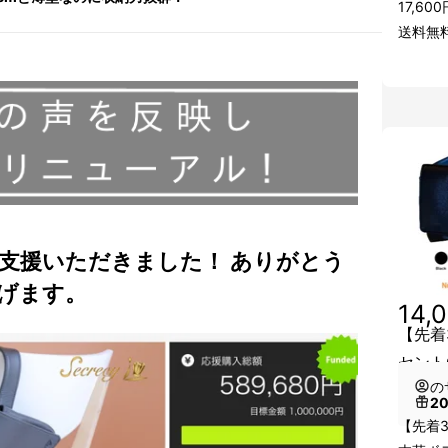
17,6
送料無
支援いただきました！ ありがとう
げます。
14,
【先着
セント
の
2
【先着