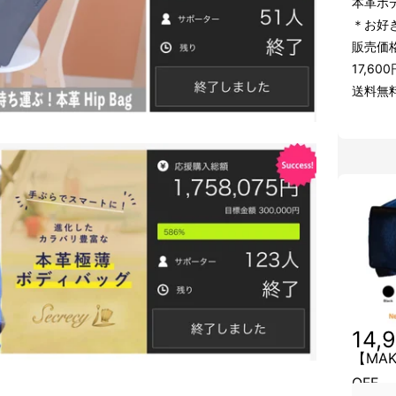
本革ボ
＊お好
販売価格
17,6
送料無
14,
【MA
OFF