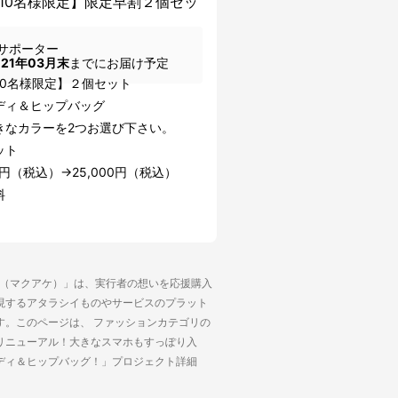
10名様限定】限定早割２個セッ
サポーター
021年03月末
までにお届け予定
10名様限定】２個セット
ディ＆ヒップバッグ
きなカラーを2つお選び下さい。
ット
00円（税込）→25,000円（税込）
料
ke（マクアケ）」は、実行者の想いを応援購入
現するアタラシイものやサービスのプラット
す。このページは、 ファッションカテゴリの
リニューアル！大きなスマホもすっぽり入
ディ＆ヒップバッグ！」プロジェクト詳細
。