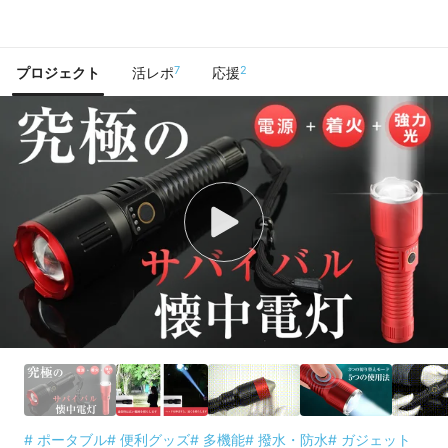
で手に入れよう
7
2
プロジェクト
活レポ
応援
# ポータブル
# 便利グッズ
# 多機能
# 撥水・防水
# ガジェット