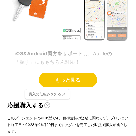
iOS&Android両方をサポート
し、
Appleの
「探す」にももちろん対応！
リターン品の配送が完了するまで、株式会社
もっと見る
LEVEL1は日本における独占販売権を有する正
購入の仕組みを知る
規代理店です。詳細に関しては、ページ下部の
リスク&チャレンジをご確認ください。
応援購入する
このプロジェクトはAll in型です。目標金額の達成に関わらず、プロジェク
ト終了日の2023年06月29日までに支払いを完了した時点で購入が成立し
ます。