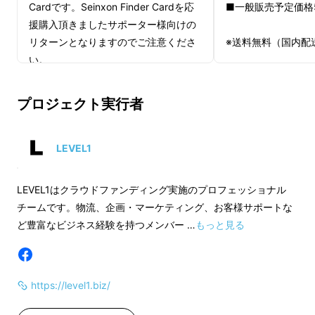
Cardです。Seinxon Finder Cardを応
■一般販売予定価格5
援購入頂きましたサポーター様向けの
リターンとなりますのでご注意くださ
※送料無料（国内配
い。
財布や鍵など大事なものは無くしてしまうとと
ても不安で、取り戻すのも大変....。
プロジェクト実行者
Seinxon Finder Cardがあれば、忘れ物防止
機能もあり、万が一無くしてもすぐに居場所が
LEVEL1
わかる！
交番に電話したり、友人に尋ね回ったり、無く
LEVEL1はクラウドファンディング実施のプロフェッショナル
し物による全ての煩わしさと不安からあなたを
チームです。物流、企画・マーケティング、お客様サポートな
解放します！
ど豊富なビジネス経験を持つメンバー …
もっと見る
https://level1.biz/