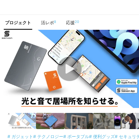
で手に入れよう
8
20
プロジェクト
活レポ
応援
# ガジェット
# テクノロジー
# ポータブル
# 便利グッズ
# セキュリ