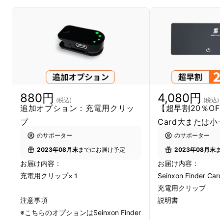
充電して繰り返し使え、
アラーム音＆LEDライ
880円
4,080円
ト＆スマホ探知
で無くしものを一瞬で見つけ
(税込)
(税込)
追加オプション：充電用クリッ
【超早割20％OFF
る、高性能スマートタグです。
プ
Card大または
のサポーター
のサポーター
2023年08月末
までにお届け予定
2023年08月末
お届け内容：
お届け内容：
充電用クリップ×１
Seinxon Finde
充電用クリップ
注意事項
説明書
※こちらのオプションはSeinxon Finder