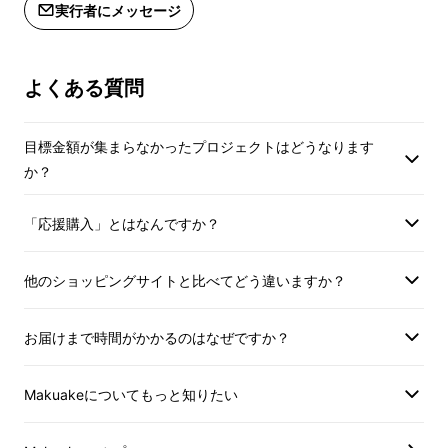
実行者にメッセージ
よくある質問
目標金額が集まらなかったプロジェクトはどうなります
か？
「応援購入」とはなんですか？
財布やカードケースに入れやすい
極薄1.6mm
他のショッピングサイトと比べてどう違いますか？
のカードタイプ
と、ストラップホールがあり鍵
や鞄、ペットにも取り付け可能な
ミニストラッ
お届けまで時間がかかるのはなぜですか？
プタイプ
、用途に合わせて2つのタイプからお
選びいただけます。
Makuakeについてもっと知りたい