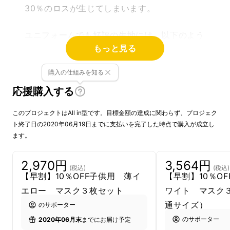
30％のロスが生じてしまいます。
ユニフォームでも好評の生地には、以下のよう
もっと見る
な加工を施しており、マスクにした際にもその
機能を発揮できないかと思い、マスク生産に至
購入の仕組みを知る
りました。
応援購入する
これからも花粉の時期などマスクを手放せない
このプロジェクトはAll in型です。目標金額の達成に関わらず、プロジェク
ことが多いと思います。
ト終了日の2020年06月19日までに支払いを完了した時点で購入が成立し
ます。
その際にこちらのマスクを是非お手にとってい
ただければと思います。
2,970円
3,564円
(税込)
(税込)
【早割】10％OFF子供用 薄イ
【早割】10％O
エロー マスク３枚セット
ワイト マスク
商品はこちら↓↓
通サイズ）
のサポーター
のサポーター
2020年06月末
までにお届け予定