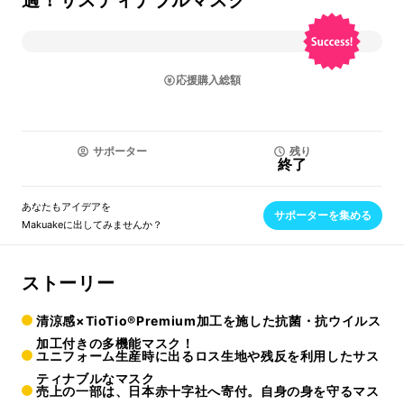
適！サスティナブルマスク
応援購入総額
サポーター
残り
終了
あなたもアイデアを
サポーターを集める
Makuakeに出してみませんか？
ストーリー
清涼感×TioTio®Premium加工を施した抗菌・抗ウイルス
加工付きの多機能マスク！
ユニフォーム生産時に出るロス生地や残反を利用したサス
ティナブルなマスク
売上の一部は、日本赤十字社へ寄付。自身の身を守るマス