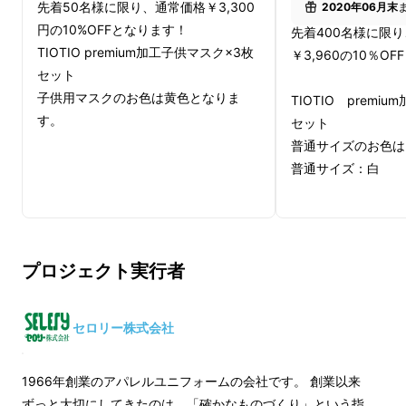
これから、暑い時期が到来します・・
先着50名様に限り、通常価格￥3,300
2020年06月末
円の10%OFFとなります！
先着400名様に限
今回ご用意しているマスクは、吸汗・速乾機能
TIOTIO premium加工子供マスク×3枚
￥3,960の10％O
がついているのでさらりとした涼感を感じられ
セット
ます。
子供用マスクのお色は黄色となりま
TIOTIO premi
す。
セット
また凹凸感がある素材なので、肌に張り付きに
普通サイズのお色は
普通サイズ：白
くく快適にお過ごしいただけます。
小さめサイズ（女性向け）・お子様向けはクリ
アなカラーリングの生地を使用しているため、
見た目からも清涼感がアップしますのでこれか
プロジェクト実行者
らの季節にピッタリなマスクです！！
セロリー株式会社
また、乾きやすい素材のため、洗濯後の乾燥時
間も短いです！
1966年創業のアパレルユニフォームの会社です。 創業以来
ずっと大切にしてきたのは、「確かなものづくり」という指