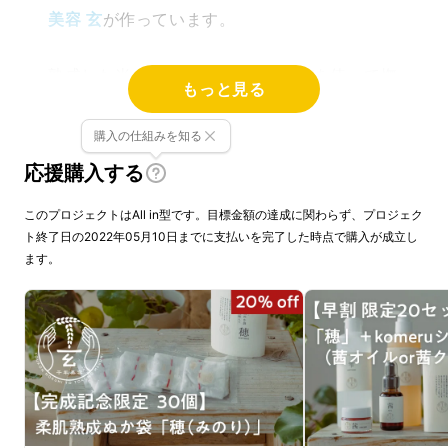
美容 玄
が作っています。
熟成した米ぬかと繊細で優しい
竹布
を使って撫
もっと見る
で磨きあげることで、お肌を柔らかくします。
購入の仕組みを知る
新商品完成記念としてマクアケ限定価格でご提
応援購入する
供いたします。是非お試し下さい。
このプロジェクトはAll in型です。目標金額の達成に関わらず、プロジェク
ト終了日の2022年05月10日までに支払いを完了した時点で購入が成立し
ます。