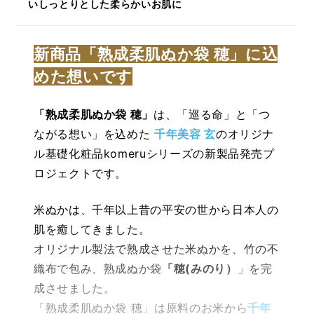
いしっとりとした柔らかいお肌に
新商品「熟成柔肌ぬか袋 穂」に込
めた想いです
「熟成柔肌ぬか袋 穂」
は、「巡る命」と「つ
ながる想い」を込めた
千年美容 玄
のオリジナ
ル基礎化粧品komeruシリーズの新製品発売プ
ロジェクトです。
米ぬかは、千年以上昔の平安の世から日本人の
肌を癒してきました。
オリジナル製法で熟成させた米ぬかを、竹の不
織布で包み、熟成ぬか袋
「穂(みのり）
」を完
成させました。
「熟成柔肌ぬか袋 穂」は原料のお米から
千年