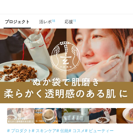
で手に入れよう
18
11
プロジェクト
活レポ
応援
# プロダクト
# スキンケア
# 伝統
# コスメ
# ビューティー