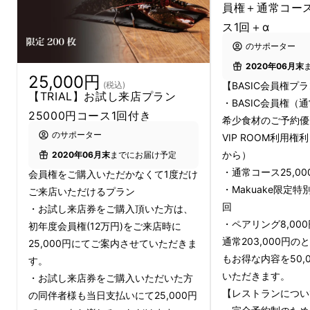
員権＋通常コー
ス1回＋α
のサポーター
2020年06月末
25,000円
【BASIC会員権プ
(税込)
【TRIAL】お試し来店プラン
・BASIC会員権（通常
25000円コース1回付き
希少食材のご予約優
都内某所で新店の試作をする河島シェフ
のサポーター
VIP ROOM利用
から）
2020年06月末
までにお届け予定
Makuakeご支援者限定で年会費無料（12万
・通常コース25,00
会員権をご購入いただかなくて1度だけ
・Makuake限定特別
円）が無料になるリターンや、Makuakeご支
ご来店いただけるプラン
回
・お試し来店券をご購入頂いた方は、
援者しか食べられない限定メニューをご用意い
・ペアリング8,000
初年度会員権(12万円)をご来店時に
たしました。
通常203,000円のと
25,000円にてご案内させていただきま
もお得な内容を50,
す。
当店は、完全会員制でオープン後に会員権を購
いただきます。
・お試し来店券をご購入いただいた方
入される場合は、BASIC会員権（通常年会費12
【レストランについ
の同伴者様も当日支払いにて25,000円
万円）のみとさせていただいておりますが、