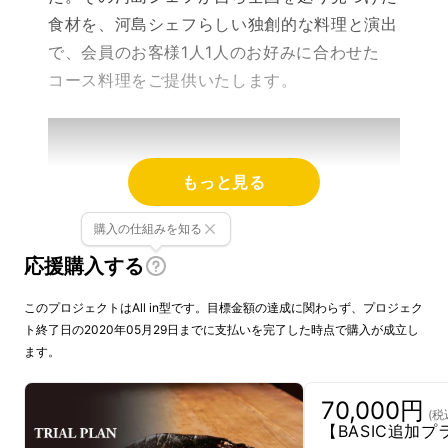
食材を、河島シェフらしい独創的な料理と演出
で、会員のお客様1人1人のお好みに合わせた
コース料理をご提供いたします。
もっと見る
購入の仕組みを知る
応援購入する
このプロジェクトはAll in型です。目標金額の達成に関わらず、プロジェク
ト終了日の2020年05月29日までに支払いを完了した時点で購入が成立し
ます。
70,000円
(税
【BASIC追加プ