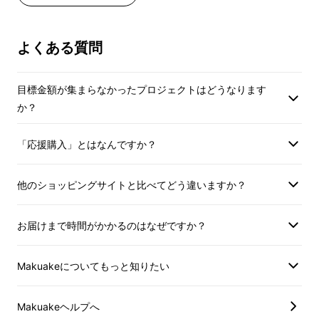
くお願いいたします
なります。
ける内容が大きく異なります。詳しくは早見表
【その他】
・ご予約は3/16より順次開始いたしま
をご覧ください。
・会員権は会員ご本
す。
よくある質問
ただけます。
ご予約に関してや店舗情報などの詳細
【リターンプラン早見表】
・ご予約のキャンセ
はMakuakeメッセージにてご案内させ
目標金額が集まらなかったプロジェクトはどうなります
セル料をいただきま
ていただきますので、ご確認をよろし
か？
ださい。
くお願いいたします。
・会員権は、初回ご
効とさせていただきま
「応援購入」とはなんですか？
【その他】
よりご購入いただい
・会員権は会員ご本人様のみご利用い
更新費無料とさせて
ただけます。
他のショッピングサイトと比べてどう違いますか？
※Makuakeでご
・ご予約のキャンセルは規定のキャン
は、最後にレストラ
セル料をいただきますので、ご注意く
お届けまで時間がかかるのはなぜですか？
いてから1年が過ぎ
ださい。
いただきます。
・会員権は、初回ご来店時より1年間有
Makuakeについてもっと知りたい
・当店が営業困難と
効とさせていただきます。（Makuake
は無効とさせていた
よりご購入いただいたお客様は、年間
・当店の表示価格は
Makuakeヘルプへ
更新費無料とさせていただきます。）