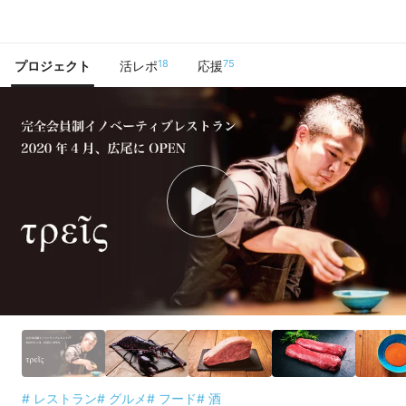
で手に入れよう
18
75
プロジェクト
活レポ
応援
# レストラン
# グルメ
# フード
# 酒