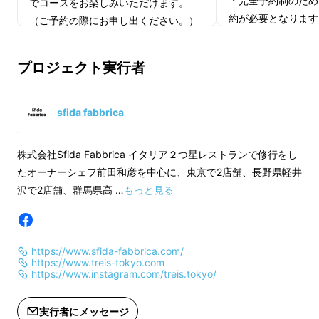
・完全予約制のため
でコースをお楽しみいただけます。
Makuakeで会員権を購入された方は年会費・
約が必要となります
（ご予約の際にお申し出ください。）
更新料ともに無料とさせていただくリターン
・ディナータイムの
・こちらのプランには会員権はついて
す。（ランチの通常
と、
Makuake限定のプランをお楽しみいただ
おりません。
プロジェクト実行者
ん。）
・有効期限はオープン2020年4月1日よ
ける限定会員権
もご用意いたしました。
・2020年4月1日
り2020年9月29日までの半年とさせて
定です。
いただきます。
会員権について
sfida fabbrica
・お料理はイノベー
ンのコース料理25,
【レストランについて】
通常販売はBASIC会員権のみの販売ですが、
株式会社Sfida Fabbrica イタリア２つ星レストランで修行をし
なります。
・完全予約制のため、ご利用前にご予
様々なご要望を思案した結果、MAKUAKE会員
たオーナーシェフ前田和彦を中心に、東京で2店舗、長野県軽井
・VIP ROOMの
約が必要となります。
様専用にLIGHT、SILVER、GOLD、
沢で2店舗、群馬県高 …
もっと見る
ります。※お食事、
・ディナータイムまたはランチタイム
PLATINUM、QUEEN、KINGの6種をご用意い
かります。
でのご利用となります。（ランチタイ
たしました。
Makuake以外でのご購入の場
・ご予約は3/16よ
ムは告知制）
合、BASIC会員権（通常年会費12万円）のみ
す。
https://www.sfida-fabbrica.com/
・2020年4月1日から通常営業を開始予
https://www.treis-tokyo.com
ご予約に関してや店
のご提供となります。
定です。
https://www.instagram.com/treis.tokyo/
はMakuakeメッ
・お料理はイノベーティブフュージョ
ていただきますので
支援いただくコースによって、お楽しみいただ
ンのコース料理25,000円のみの提供と
実行者にメッセージ