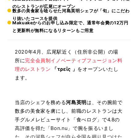
のレストランが広尾にオープン
数多の美食家を唸らせた河島英明シェフが「旬」にこだわ
り抜いたコースを提供
Makuakeからのお申し込み限定で、通常年会費の12万円
と更新料が無料になるリターンもご用意
2020年4月、広尾駅近く（住所非公開）の場
所に
完全会員制イノベーティブフュージョン料
理のレストラン
「τρεῖς 」
をオープンいたし
ます。
当店のシェフを務める
河島英明
は、その腕前で
数多の美食家を虜にし、前職のレストランは大
手グルメレビューサイト「食べログ」で4.8の
高評価を得た「Bon.nu」で腕を振るいまし
た。その河島シェフが自ら全国を廻り見つけた