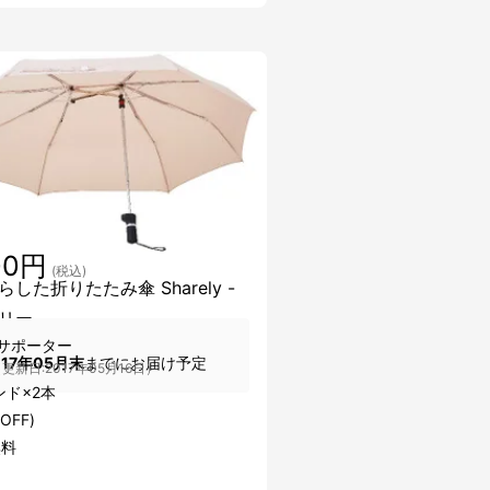
00円
(税込)
した折りたたみ傘 Sharely -
リー -
サポーター
017年05月末
までにお届け予定
更新日:2017年05月16日）
ンド×2本
OFF)
無料