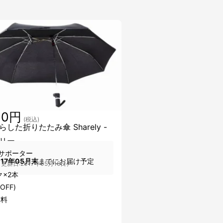
00円
(税込)
した折りたたみ傘 Sharely -
リー -
サポーター
017年05月末
までにお届け予定
更新日:2017年05月16日）
×2本
OFF)
無料