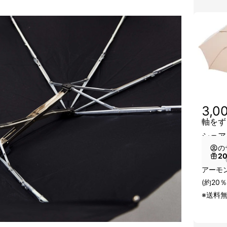
3,0
軸をずら
シェア
の
2
（
アーモン
(約20％
※送料