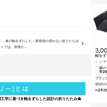
す。 傘の軸をずらした！新発想の濡れない折りたたみ
クトでは、皆様か...
3,0
軸をずら
シェア
の
2
（
ブラック
(約20％
※送料
間工学に基づき軸をずらした設計の折りたたみ傘