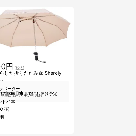
00円
(税込)
した折りたたみ傘 Sharely -
リー -
サポーター
017年05月末
までにお届け予定
更新日:2017年05月16日）
ド×1本
OFF)
無料