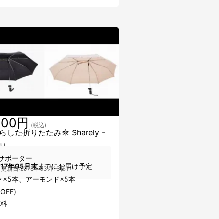
500円
(税込)
した折りたたみ傘 Sharely -
リー -
サポーター
017年05月末
までにお届け予定
更新日:2018年03月13日）
ク×5本、アーモンド×5本
OFF)
無料