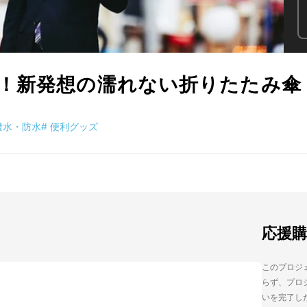
新発想の濡れない折りたたみ傘『Sh
撥水・防水
#
便利グッズ
応援
このプロジェ
らず、プロジ
いを完了し