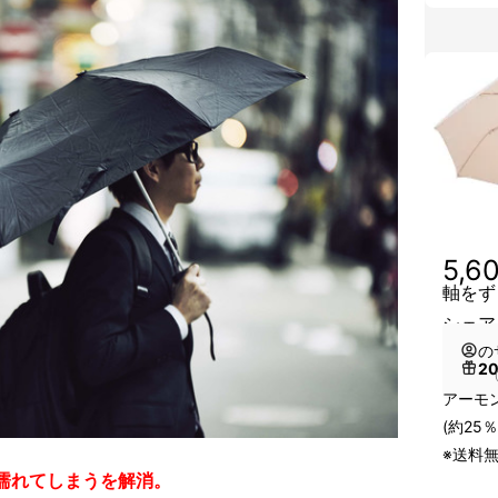
5,6
軸をずら
シェア
の
2
（
アーモ
(約25％
※送料
濡れてしまうを解消。