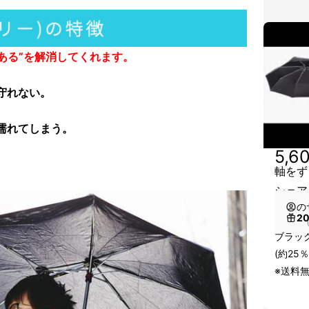
ある”を解消してくれます。
守れない。
濡れてしまう。
5,6
軸をずら
シェア
の
2
（
ブラック
(約25％
※送料