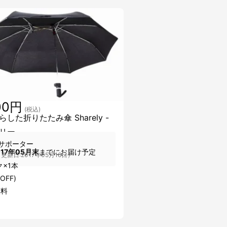
00円
(税込)
した折りたたみ傘 Sharely -
リー -
サポーター
017年05月末
までにお届け予定
更新日:2017年05月16日）
×1本
OFF)
無料