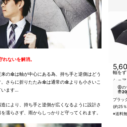
守れないを解消。
5,6
軸をずら
従来の傘は軸が中心にある為、持ち手と逆側はどう
シェア
す。さらに折りたたみ傘は通常の傘よりも小さいこ
の
ています…
2
（
ブラック
構造により、持ち手と逆側が広くなるように設計さ
(約25％
肩を濡らさず、雨からしっかりと守ってくれます。
※送料