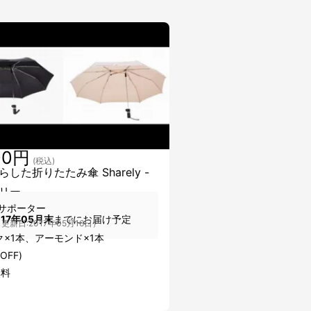
00円
(税込)
した折りたたみ傘 Sharely -
リー -
サポーター
017年05月末
までにお届け予定
更新日:2017年05月16日）
×1本、アーモンド×1本
OFF)
無料