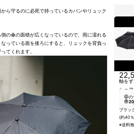
雨から守るのに必死で持っているカバンやリュック
る側の傘の面積が広くなっているので、雨に濡れる
くなっている面を後ろにすると、リュックを背負っ
守ってくれます。
22,
軸をずら
シェア
の
2
（
ブラッ
(約40％
※送料