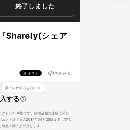
終了しました
arely(シェア
埋め込み
購入の仕組みを知る
購入する
クトはAll in型です。目標金額の達成に関わ
ェクト終了日の2017年04月28日までに支払
た時点で購入が成立します。