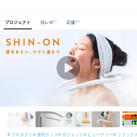
で手に入れよう
21
44
プロジェクト
活レポ
応援
# プロダクト
# 便利グッズ
# ガジェット
# ビューティー
# リラック