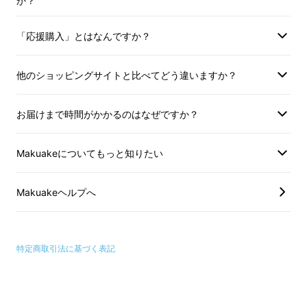
か？
「応援購入」とはなんですか？
SHIN-ONは
一度に身体を湯で包み込む
ので、
効率よく温めることができ、浴びた直後もその
他のショッピングサイトと比べてどう違いますか？
後も、
従来のハンドシャワーだけ使用する時よ
りも温もりが持続します。
お届けまで時間がかかるのはなぜですか？
*ポカポカ感については、10~50代の男女5名
Makuakeについてもっと知りたい
ずつ計10名の体験者のうち、9名がポカポカに
なったとの感想に基づきます。
Makuakeヘルプへ
特定商取引法に基づく表記