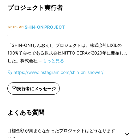
プロジェクト実行者
※送料込みの価格となります。
※送料込みの価格と
既存の水栓から分岐させてSHIN-ONを追加設
※領収書発行可能。（「マイページ」
※領収書発行可能。
置し、身体を洗うときは従来のハンドシャワー
→「プロジェクトの応援購入履歴」内
→「プロジェクトの
SHIN-ON PROJECT
で、身体を温めるときにはSHIN-ONで切り替
に領収書ボタンがございます。）
に領収書ボタンがご
えて使えるため、
快適にバスタイムを楽しめま
※購入後のキャンセルはできません。
※購入後のキャンセ
「SHIN-ON(しんおん)」プロジェクトは、株式会社LIXILの
す。
ただし、Makuakeプロジェクト期間
ただし、Makuak
100%子会社である株式会社NITTO CERAが2020年に開始しま
中、やむを得ず商品のキャンセルが
中、やむを得ず商品
した。株式会社 …
もっと見る
あった場合、表示されている「残り個
あった場合、表示さ
https://www.instagram.com/shin_on_shower/
数」が変動することがございます。予
数」が変動すること
めご了承ください。
めご了承ください。
※購入後の返品はできません。
※購入後の返品はで
実行者にメッセージ
※生産状況によって商品のお届けが遅
※生産状況によって
れる可能性があります。
れる可能性がありま
よくある質問
目標金額が集まらなかったプロジェクトはどうなります