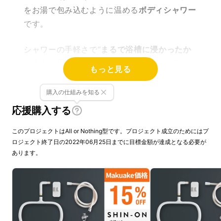
をお湯で包み込むように温める
ボディシャワー
です。
シャワーの手軽さで“
まるで浴槽に浸かったか
のような温まり感
”と“
温もりが持続する
”新し
もっと見る
いシャワーを開発しました。
購入の仕組みを知る
応援購入する
このプロジェクトはAll or Nothing型です。プロジェクト成立のためにはプ
ロジェクト終了日の2022年06月25日までに目標金額が達成となる必要が
あります。