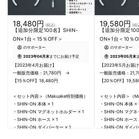
寒い季節、ハンドシャワーだけでは十分に温ま
らずに済ませてしまうことはありませんか？
18,480円
19,580円
(税込)
(税
でも浴槽にお湯を張るのは面倒ですよね。そん
【追加分限定100名】SHIN-
【追加分限定100
なあなたに、SHIN-ONは浴槽にお湯を張るこ
ON×1台＜15％OFF＞
ON×1台＜10％O
となく、驚きの温浴体験を提供します。
のサポーター
のサポーター
2023年04月末
までにお届け予定
2023年05月末
【2023年4月お届け】
【2023年5月お届
一般販売価格：21,780円 →
一般販売価格：21,
【15％OFF】18,480円
【20％OFF】19,5
＜セット内容＞（Makuake特別価格）
＜セット内容＞（Ma
・SHIN-ON 本体 × 1
・SHIN-ON 本体 × 
・SHIN-ON マグネットホルダー × 1
・SHIN-ON マグネ
・SHIN-ON ホース × 1
・SHIN-ON ホース 
・SHIN-ON ダイバーター × 1
・SHIN-ON ダイバ
・SHIN-ON 延長直管× 1
・SHIN-ON 延長直管