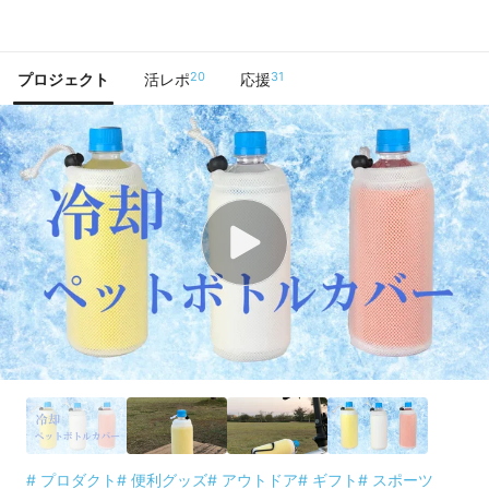
で手に入れよう
20
31
プロジェクト
活レポ
応援
# プロダクト
# 便利グッズ
# アウトドア
# ギフト
# スポーツ