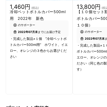
た、昨年アイボリーがありましたが、さらに
1,460円
13,800円
清々しく今回はホワイトを選びました。このよ
(税込)
(税
冷却ペットボトルカバー500ml
【１０個セット
うな理由から、ホワイト、イエロー、オレンジ
用 2022年 新色
ボトルカバー50
に決定いたしました。
１０個）
のサポーター
のサポーター
2022年07月末
までにお届け予定
・完成した製品×１個 ”冷却ペットボ
2022年07月末
トルカバー500ml用” ホワイト、イエ
・完成した製品×１
ロー、オレンジの３色からお選びくだ
ボトルカバー500m
さい
エロー、オレンジの
ださい（同じ色の製
す）