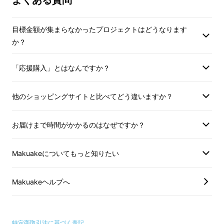
よくある質問
2012年9月、ロードバイクが趣味である私、砂
目標金額が集まらなかったプロジェクトはどうなります
原康治が、ツールドのと400に出場しました。
か？
その年は3日間とも最高気温が36～37℃でし
た。ツールドのと400とは3日間で400km以上
「応援購入」とはなんですか？
走るイベントです。ドリンクボトルの中は、お
湯になりました。冷たい水を飲みたくて何とか
他のショッピングサイトと比べてどう違いますか？
ならないかと考えた結果生まれたのが、この冷
却の原理です。
お届けまで時間がかかるのはなぜですか？
Makuakeについてもっと知りたい
Makuakeヘルプへ
特定商取引法に基づく表記