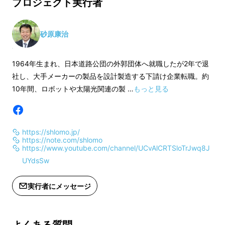
プロジェクト実行者
なお、2021年に販売した色は、下記URLで通
常販売を行っています。
砂原康治
https://www.makuake.com/project/shlomo
/
1964年生まれ、日本道路公団の外郭団体へ就職したが2年で退
社し、大手メーカーの製品を設計製造する下請け企業転職。約
また、リターンについて昨年の購入傾向を反映
10年間、ロボットや太陽光関連の製 …
もっと見る
させていただきました。
・色違いを複数購入する方が多かったため【３
https://shlomo.jp/
https://note.com/shlomo
色セット割】を設定
https://www.youtube.com/channel/UCvAlCRTSloTrJwq8J
UYdsSw
・プレゼント用に使用する方も多かったため
【１０個セット割】を設定
実行者にメッセージ
開発の動機