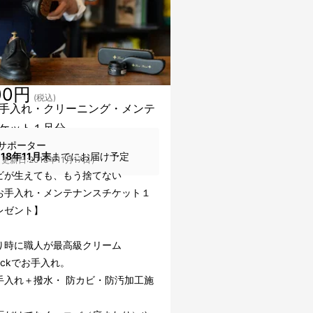
00円
(税込)
手入れ・クリーニング・メンテ
ケット１足分
サポーター
018年11月末
までにお届け予定
更新日:2018年11月17日）
ビが生えても、もう捨てない
お手入れ・メンテナンスチケット１
レゼント】
り時に職人が最高級クリーム
lackでお手入れ。
手入れ＋撥水・ 防カビ・防汚加工施
。