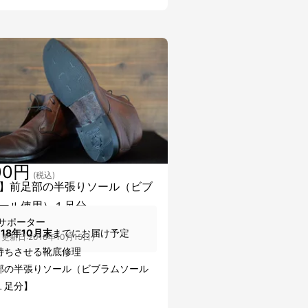
00円
(税込)
】前足部の半張りソール（ビブ
ール使用）１足分
サポーター
018年10月末
までにお届け予定
更新日:2018年10月15日）
持ちさせる靴底修理
部の半張りソール（ビブラムソール
１足分】