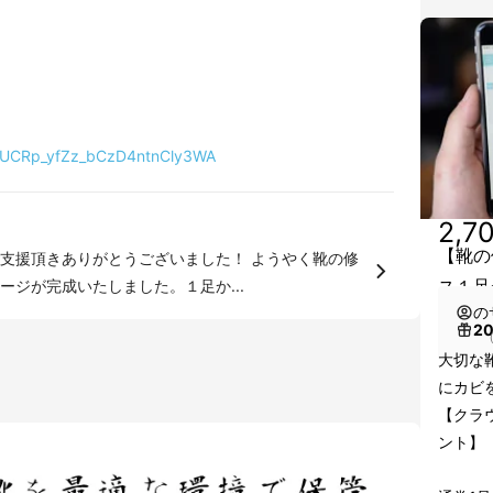
l/UCRp_yfZz_bCzD4ntnCly3WA
2,7
【靴の
支援頂きありがとうございました！ ようやく靴の修
ス１足
ジが完成いたしました。１足か...
の
2
（
大切な
にカビ
【クラ
ント】