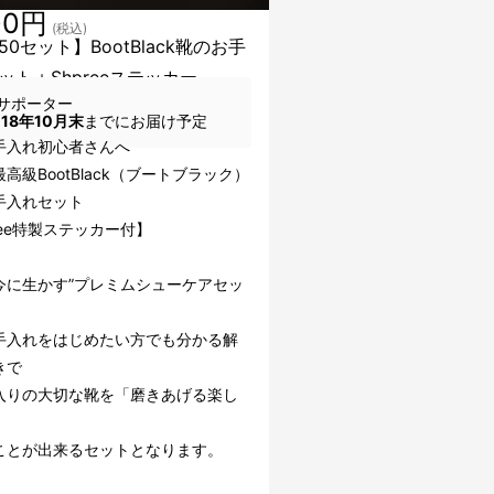
00円
(税込)
0セット】BootBlack靴のお手
ット＋Shpreeステッカー
サポーター
018年10月末
までにお届け予定
手入れ初心者さんへ
高級BootBlack（ブートブラック）
手入れセット
ree特製ステッカー付】
今に生かす”プレミムシューケアセッ
手入れをはじめたい方でも分かる解
きで
入りの大切な靴を「磨きあげる楽し
ことが出来るセットとなります。