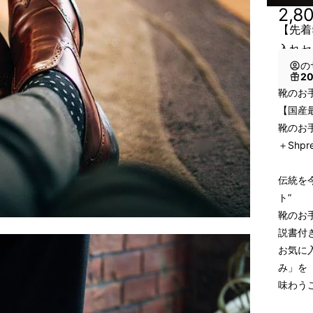
2,8
【先着5
入れセ
の
2
靴のお
【国産最
靴のお
＋Shp
伝統を
ト”
靴のお
説書付
お気に
み」を
味わう