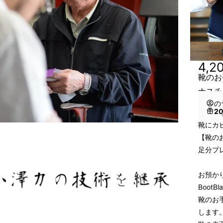
4,2
靴のお
ナスチ
の
2
（
靴にカ
【靴の
足分プ
お預か
BootB
靴のお
します