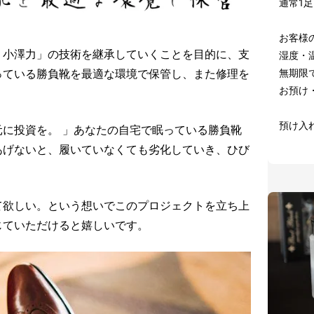
通常1足
お客様
、小澤力」の技術を継承していくことを目的に、支
湿度・
無期限
っている勝負靴を最適な環境で保管し、また修理を
お預け
預け入
に投資を。 」あなたの自宅で眠っている勝負靴
あげないと、履いていなくても劣化していき、ひび
て欲しい。という想いでこのプロジェクトを立ち上
じていただけると嬉しいです。