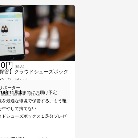
00円
(税込)
保管】クラウドシューズボック
分プレゼント
サポーター
018年11月末
までにお届け予定
更新日:2018年11月17日）
靴を最適な環境で保管する。もう靴
を生やして捨てない
ウドシューズボックス１足分プレゼ