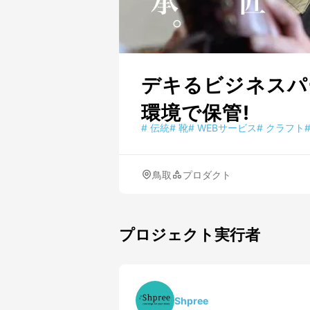
デキるビジネスパ
環境で保管!
#
伝統
#
靴
#
WEBサービス
#
クラフト
鳥取
プロダクト
プロジェクト実行者
Shpree