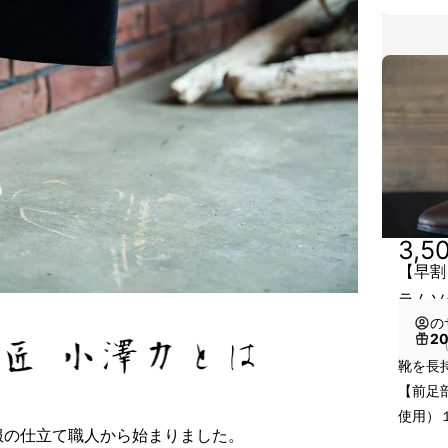
3,5
【早割
ラムソ
の
2
（
靴を長
【前足
使用）
服の仕立て職人から始まりました。