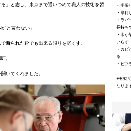
ける」と志し、東京まで通いつめて職人の技術を習
＜半張
・摩耗
・ラバ
長持ち
o”と言わない」
・水が
いらず
んで断られた靴でも出来る限りを尽くす。
・カビ
る
師匠。
・ビブ
を開いてくれました。
※有効
なりま