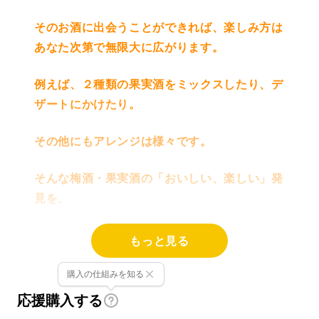
そのお酒に出会うことができれば、楽しみ方は
あなた次第で無限大に広がります。
例えば、２種類の果実酒をミックスしたり、デ
ザートにかけたり。
その他にもアレンジは様々です。
そんな梅酒・果実酒の「おいしい、楽しい」発
見を、
渋谷の「SHUGAR MARKET（シュガーマー
もっと見る
ケット）」で体験してみませんか？
購入の仕組みを知る
応援購入する