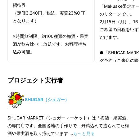
実酒を約100種類以上集め、3,000円であなた
招待券
「Makuake限定
好みのお酒を自由に時間無制限でお楽しみいた
（定価3,240円／税込、実質23%OFF
のリターンです。
だけるセルフスタイルのお店です。
となります）
2月15日（月）、1
ご希望の日程をいず
※時間無制限、約100種類の梅酒・果実
より素敵なお店にするため、こだわりの梅酒・
だけます。
酒が飲み比べし放題です。お料理持ち
果実酒を集めたこのお店をたくさんの方に知っ
込み可能。
●「SHUGAR MA
て頂くため、是非ご支援をお願いいたします！
グ予約（ご来店の際
※「SHUGAR MARKET」ご招待券は、
料権により代金はい
メールにて送らせていただきます。
●「SHUGAR MA
プロジェクト実行者
2017年2月末まで有効です。
来店一回分、税別3,
プニング期間にご来
それ以降にご利用い
SHUGAR（シュガー）
です）
●特別限定の果実酒（
SHUGAR MARKET（シュガーマーケット）は「梅酒・果実酒」
プレゼント（2,00
の専門店です。全国各地の手作りで、丹精込めて造られてた梅
●SHUGARオリジ
酒や果実酒を取り揃えています …
もっと見る