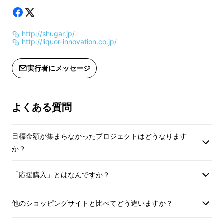
※ご支援者の皆さまは
（月）、16日（火
http://shugar.jp/
で、ご都合の良い日
http://liquor-innovation.co.jp/
ます。
※ご希望のお日にち
●● オリジナル果実酒 ●●
実行者にメッセージ
実行者より確認のご
ます。
「コールドプレス」という製法で果実の味わい
※ご来店が難しい場
を活かした日本酒ベースのオリジナル果実酒で
よくある質問
ていただきます。
す。果実酒のフルーツは
いちご
、
もも
、
キウ
イ
、
２１世紀梨
、
ジャバラ
、
無花果（いちじ
目標金額が集まらなかったプロジェクトはどうなります
く）
の６種類を取り揃えます。フルーツそのま
か？
まの濃厚な味わいをお楽しみください。
「応援購入」とはなんですか？
他のショッピングサイトと比べてどう違いますか？