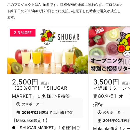
このプロジェクトはAll in型です。目標金額の達成に関わらず、プロジェク
ト終了日の2016年01月29日までに支払いを完了した時点で購入が成立し
ます。
過去２回のクラウドファンディングに成功し
た、日本酒飲み比べし放題の「KURAND
SAKE MARKET」。
2,500円
3,500円
(税込)
(税込)
【23％OFF】「SHUGAR
＜追加リターン＞【
今回はKURANDの姉妹店となる
MARKET」１名様ご招待券
定80名様】オー
「SHUGAR MARKET（シュガーマーケッ
招待
のサポーター
ト）」を、2月18日（木）渋谷のマークシ
のサポーター
2016年02月末
までにお届け予定
ティーの近くにオープンします。
【Makuake限定！】
2016年02月末
「SHUGAR MARKET」は全国各地の梅酒・果
●「SHUGAR MARKET」１名様1回ご
Makuake限定！