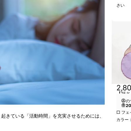
さい
2,8
【15
の
2
□ フェ
、起きている「活動時間」を充実させるためには、
カラー
。