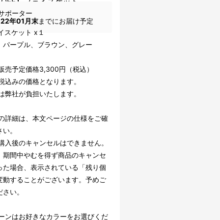
％OFF】フェイスケット
サポーター
022年01月末
までにお届け予定
イスケット x１
：パープル、ブラウン、グレー
販売予定価格3,300円（税込）
費税込みの価格となります。
料は弊社が負担いたします。
品の詳細は、本文ページの仕様をご確
さい。
援購入後のキャンセルはできません。
、期間中やむを得ず商品のキャンセ
った場合、表示されている「残り個
変動することがございます。予めご
ださい。
ターンはお好きなカラーをお選びくだ