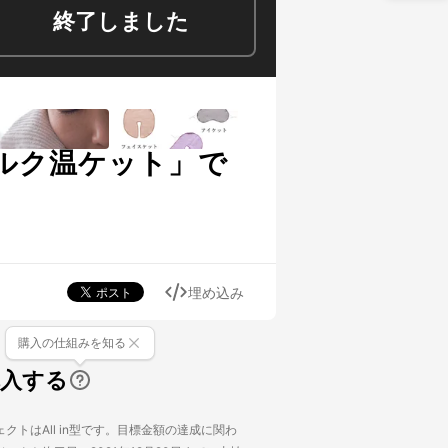
終了しました
ルク温ケット」で
埋め込み
購入の仕組みを知る
購入する
クトはAll in型です。目標金額の達成に関わ