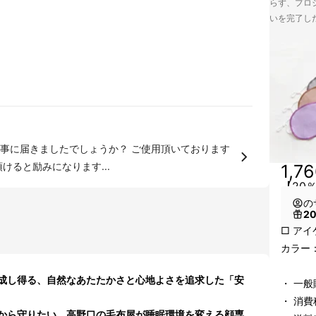
らず、プロジ
いを完了し
事に届きましたでしょうか？ ご使用頂いております
等、頂けると励みになります...
1,7
【20
の
2
□ アイ
カラー
成し得る、自然なあたたかさと心地よさを追求した「安
・ 一般
・ 消
から守りたい。高野口の毛布屋が睡眠環境を変える顔専