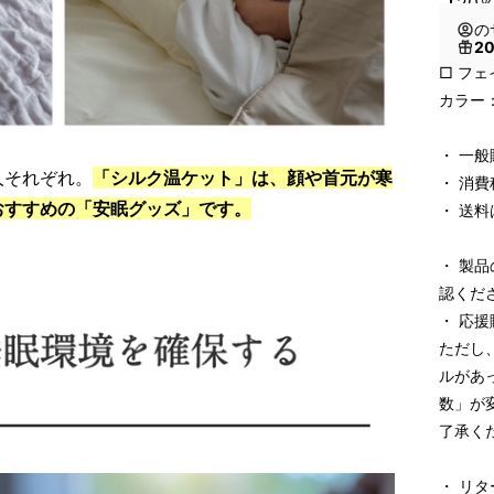
【20
の
2
□ フェ
カラー
・ 一般
人それぞれ。
「シルク温ケット」は、顔や首元が寒
・ 消
おすすめの「安眠グッズ」です。
・ 送
・ 製
認くだ
・ 応
ただし
ルがあ
数」が
了承く
・ リ