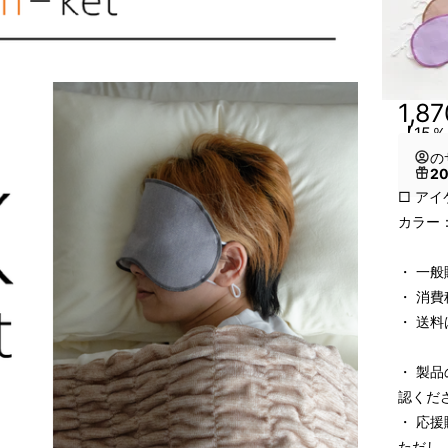
1,8
【15
の
2
□ アイ
カラー
・ 一般
・ 消
・ 送
・ 製
認くだ
・ 応
ただし