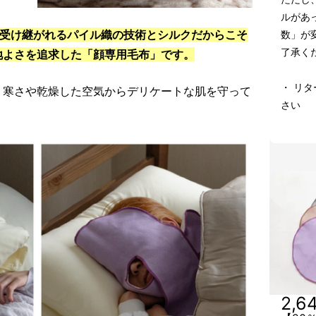
ルがあ
口地域に受け継がれるパイル織の技術とシルクだからこそ
数」が
了承く
地よさを追求した「顔専用毛布」です。
・ リ
、寒さや乾燥した空気からデリケートな肌を守って
さい
2,6