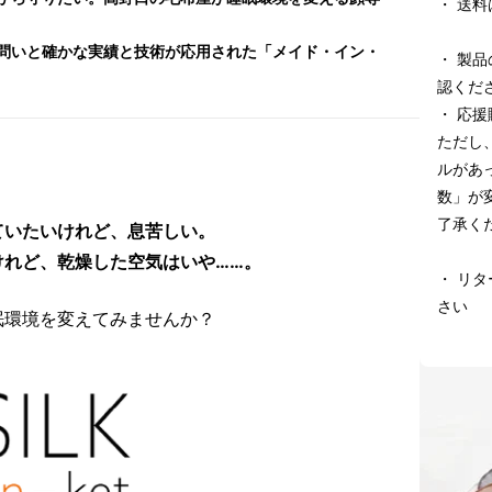
・ 送
問いと確かな実績と技術が応用された「メイド・イン・
・ 製
認くだ
・ 応
ただし
ルがあ
数」が
了承く
ていたいけれど、息苦しい。
けれど、乾燥した空気はいや……。
・ リ
さい
眠環境を変えてみませんか？