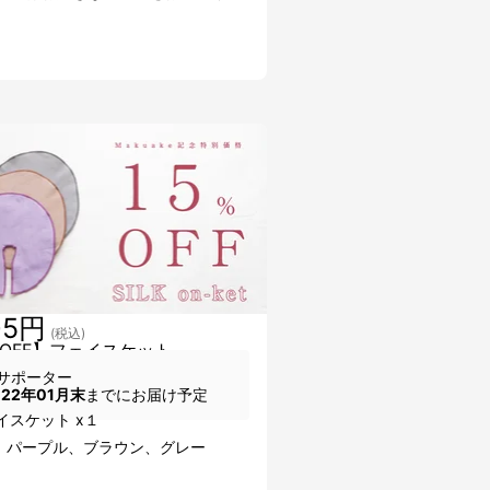
05円
(税込)
％OFF】フェイスケット
サポーター
022年01月末
までにお届け予定
イスケット x１
：パープル、ブラウン、グレー