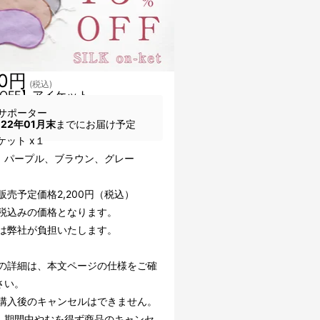
70円
(税込)
％OFF】アイケット
サポーター
022年01月末
までにお届け予定
ケット x１
：パープル、ブラウン、グレー
販売予定価格2,200円（税込）
費税込みの価格となります。
料は弊社が負担いたします。
品の詳細は、本文ページの仕様をご確
さい。
援購入後のキャンセルはできません。
、期間中やむを得ず商品のキャンセ