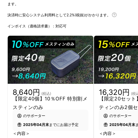
ます。
決済時に安心システム利用料として2.2%(税抜)がかかります。
インボイス（適格請求書）：対応可
8,640円
16,320円
(税込)
(税
【限定40個】10％OFF 特別割メ
【限定20セット】
スティンのみ
ティンのみ2個
のサポーター
のサポーター
2025年04月末
までにお届け予定
2025年04月末
＜内容＞
＜内容＞