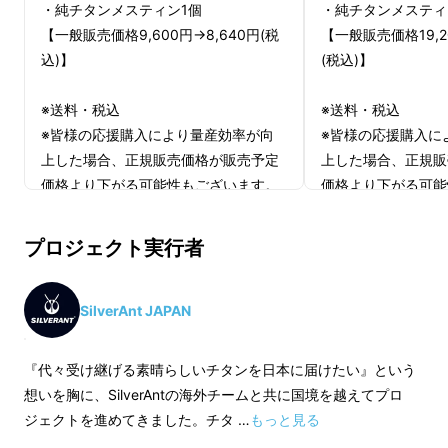
・純チタンメスティン1個
・純チタンメスティ
【一般販売価格9,600円→8,640円(税
【一般販売価格19,20
込)】
(税込)】
※送料・税込
※送料・税込
※皆様の応援購入により量産効率が向
※皆様の応援購入に
上した場合、正規販売価格が販売予定
上した場合、正規販
価格より下がる可能性もございます。
価格より下がる可能
※ご注文状況、使用部材の供給状況、
※ご注文状況、使用
製造工程上の都合等により出荷時期が
製造工程上の都合等
プロジェクト実行者
遅れる場合があります。
遅れる場合がありま
リターン品の配送が完了するまで、
適格請求書発行事業者登録番号：あり
適格請求書発行事業
SilverAnt JAPAN
SilverAntJAPANはSilverAntの日本総代理店で
（適格請求書発行事業者登録番号の記
（適格請求書発行事
載のあるインボイスが必要な場合は、
載のあるインボイス
す。詳細に関しては、ページ下部のリスク＆
『代々受け継げる素晴らしいチタンを日本に届けたい』という
Makuakeメッセージにて実行者に直接
Makuakeメッセ
チャレンジをご確認ください。
想いを胸に、SilverAntの海外チームと共に国境を越えてプロ
お問合せください）
お問合せください）
ジェクトを進めてきました。チタ …
もっと見る