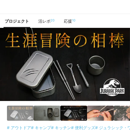
で手に入れよう
20
10
プロジェクト
活レポ
応援
# アウトドア
# キャンプ
# キッチン
# 便利グッズ
# ジュラシック・