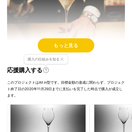
もっと見る
購入の仕組みを知る
香りを愉しむためのボディ設計
応援購入する
スムーズな飲み心地と、美しい飲み姿を実現す
る口元の反り
このプロジェクトはAll in型です。目標金額の達成に関わらず、プロジェク
他に類を見ないほどの細長い脚
ト終了日の2020年11月29日までに支払いを完了した時点で購入が成立し
ます。
銀座に店舗を構える４社が
街の継承と発展を想
い、
シェアブランド SINCE1612
という新しい
試みを始めました。