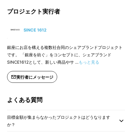
容量：210ml（最大容量）
容量：210ml（最
プロジェクト実行者
重さ：60g
重さ：60g
素材：クリスタルガラス
素材：クリスタルガ
SINCE 1612
銀座にお店を構える複数社合同のシェアブランドプロジェクト
記念すべき第一作目
の
Meier（メイヤー）
は、
です。 「銀座を紡ぐ」をコンセプトに、シェアブランド
SINCE1612として、新しい商品やサ …
もっと見る
4社それぞれの持つ強みを結集し完成したグラ
スです。
実行者にメッセージ
本プロジェクト後の販売は、銀座の直営店での
みの予定となっています。
よくある質問
この貴重な機会に是非ご覧になってください。
目標金額が集まらなかったプロジェクトはどうなります
か？