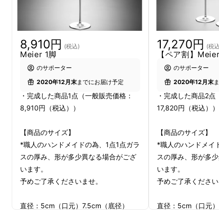
本プロジェクトのディレクションを務めた
NUKAGA GALLERY
、シャンパン本来の楽し
み方である香りを引き出すグラスを探究してい
8,910円
17,270円
た
GP4
。機能性とデザイン性をグラスデザイン
(税込)
(税込
Meier 1脚
【ペア割】Meier
に落とし込んだ
CESTA DI KARATI
、それを熟
のサポーター
のサポーター
練の職人の手で形に再現した
Le noble
。
2020年12月末
までにお届け予定
2020年12月末
・完成した商品1点（一般販売価格：
・完成した商品2点
「銀座のために自分たちができることを」それ
8,910円（税込））
17,820円（税込））
が4社の切なる想いです。
【商品のサイズ】
【商品のサイズ】
*職人のハンドメイドの為、1点1点ガラ
*職人のハンドメイ
スの厚み、形が多少異なる場合がござ
スの厚み、形が多少
います。
います。
予めご了承くださいませ。
予めご了承ください
直径：5cm（口元）7.5cm（底径）
直径：5cm（口元）
高さ：23cm
高さ：23cm