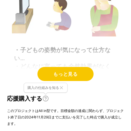
・子どもの姿勢が気になって仕方な
い…
・どんなに言っても全然効果がなく
もっと見る
て、もう泣きたい…
・子どもの猫背、将来に影響しないか
購入の仕組みを知る
心配…
応援購入する
姿勢のクセってどんなに言っても変わりません
このプロジェクトはAll in型です。目標金額の達成に関わらず、プロジェク
よね。私たち大人だって難しいんですから、お
ト終了日の2024年11月29日までに支払いを完了した時点で購入が成立し
子さんだったらなおのこと。
ます。