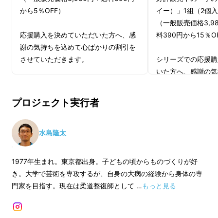
から5％OFF）
イー）」1組（2個
ゲーム中も…
（一般販売価格3,98
応援購入を決めていただいた方へ、感
料390円から15％O
謝の気持ちを込めて心ばかりの割引を
食事中も…
させていただきます。
シリーズでの応援購
いた方へ、感謝の気
※現在、適格請求書発行事業者登録番
かりの割引をさせて
勉強中も…
号はございません。ご了承ください。
プロジェクト実行者
※皆様の応援購入により量産効率が向
※現在、適格請求書
上した場合、正規販売価格が販売予定
号はございません。
もちろん大人のデスクワークにも…
価格より下がる可能性もございます。
※皆様の応援購入に
水島隆太
※デザイン・仕様は変更になる可能性
上した場合、正規販
もございます。ご了承ください。
価格より下がる可能
1977年生まれ。東京都出身。子どもの頃からものづくりが好
ただ座るだけ！
※ご注文状況、使用部材の供給状況、
※デザイン・仕様は
き。大学で芸術を専攻するが、自身の大病の経験から身体の専
製造工程上の都合等により出荷時期が
もございます。ご了
門家を目指す。現在は柔道整復師として …
もっと見る
遅れる場合があります。
※ご注文状況、使用
“おしりのSiseii（シセイー）”が無意識のうち
製造工程上の都合等
にあなたの姿勢を支えます。
遅れる場合がありま