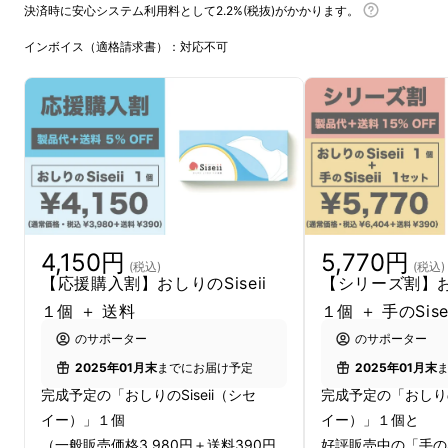
決済時に安心システム利用料として2.2%(税抜)がかかります。
口うるさく注意喚起するよりも、
お子さんの
環
インボイス（適格請求書）：対応不可
境を整えてあげましょう！
“ただ 座るだけ”
の姿勢ケア
簡単なのに画期的！
4,150円
5,770円
(税込)
(税込)
【応援購入割】おしりのSiseii
【シリーズ割】お
１個 ＋ 送料
１個 ＋ 手のSis
“おしりのSiseii（シセイー）”
には
骨格のプロ
のサポーター
のサポーター
の創意工夫
がつまっています。
2025年01月末
までにお届け予定
2025年01月末
使い方は、
おしりの下に敷いて座るだけ。
完成予定の「おしりのSiseii（シセ
完成予定の「おしりのS
座り作業をする全ての方に使っていただきた
イー）」１個
イー）」１個と
い
、そんな画期的なアイテムです。
（一般販売価格3,980円＋送料390円
好評販売中の「手のSi