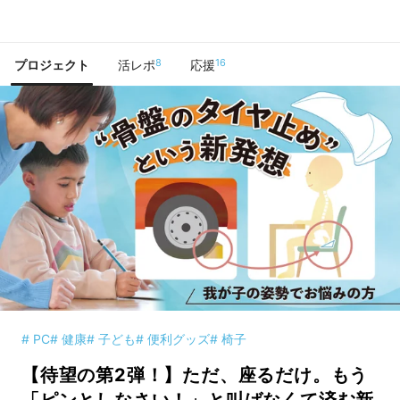
で手に入れよう
8
16
プロジェクト
活レポ
応援
# PC
# 健康
# 子ども
# 便利グッズ
# 椅子
【待望の第2弾！】ただ、座るだけ。もう