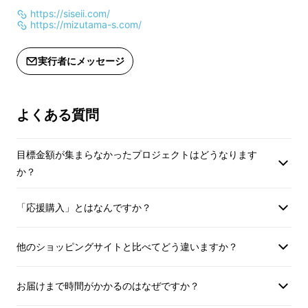
https://siseii.com/
https://mizutama-s.com/
実行者にメッセージ
使い方は簡単！
姿勢を正して、ただ座
よくある質問
るだけ
目標金額が集まらなかったプロジェクトはどうなります
おしりのSiseii（シセイー）
は、老若男女問わ
か？
ず、
さまざまな“おしり”に合う
ようにデザイン
「応援購入」とはなんですか？
されています。
他のショッピングサイトと比べてどう違いますか？
おしりのSiseii（シセイー）
に姿勢を正して座
ると、
姿勢を保ちやすいようにサポート
してく
お届けまで時間がかかるのはなぜですか？
れます。