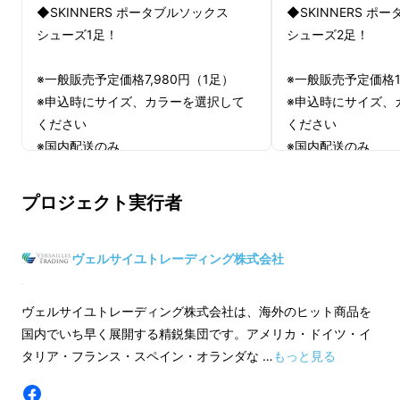
◆SKINNERS ポータブルソックス
◆SKINNERS ポ
シューズ1足！
シューズ2足！
※一般販売予定価格7,980円（1足）
※一般販売予定価格1
チェコ共和国にてハンドメイドで製造されてい
※申込時にサイズ、カラーを選択して
※申込時にサイズ、
ください
ください
るSKINNERSは、
ポーチ付きで持ち運び簡単！
※国内配送のみ
※国内配送のみ
クルッと折り畳むことができます。
※本コースは1月の発送になります
※本コースは1月の
プロジェクト実行者
ヴェルサイユトレーディング株式会社
ヴェルサイユトレーディング株式会社は、海外のヒット商品を
国内でいち早く展開する精鋭集団です。アメリカ・ドイツ・イ
タリア・フランス・スペイン・オランダな …
もっと見る