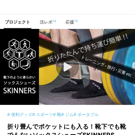
で手に入れよう
14
70
プロジェクト
活レポ
応援
# 便利グッズ
# スポーツ
# 靴
# ジム
# ポータブル
折り畳んでポケットにも入る！靴下でも靴