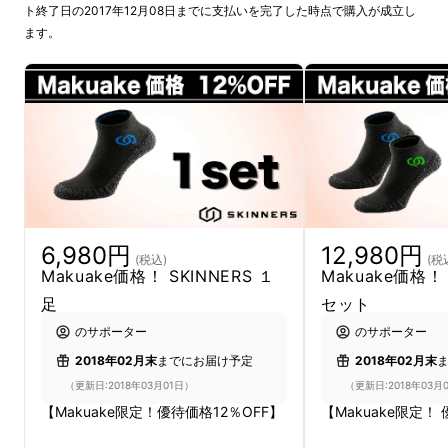
ト終了日の2017年12月08日までに支払いを完了した時点で購入が成立し
ます。
6,980円
12,980円
(税込)
(税
Makuake価格！ SKINNERS １
Makuake価格！ 
足
セット
のサポーター
のサポーター
2018年02月末
までにお届け予定
2018年02月末
（更新日:2018年03月01日）
（更新日:2018年03月
【Makuake限定！優待価格12％OFF】
【Makuake限定！