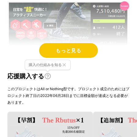
もっと見る
カナダ発足のブランドSKYE Footwearは
2020
購入の仕組みを知る
年に
Makuakeで日本進出を果たして以降、
靴
応援購入する
の快適さとデザイン性が高く評価され多くの方
から応援購入を頂きました。
このプロジェクトはAll or Nothing型です。プロジェクト成立のためにはプ
ロジェクト終了日の2022年06月28日までに目標金額が達成となる必要が
今回は
スタイリッシュなデザイン性により磨き
あります。
をかけ
、
クッション性
、
耐
久性、グリップ力、
ストレッチ性素材、超軽量でサッと履けるス
リップオン！更に汚れても洗濯機で簡単に洗え
る
優れ物のシューズ
『
The Rbutus』をご紹介