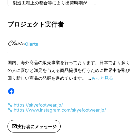
製造工程上の都合等により出荷時期が
遅れる場合があります。
※ご注文状況、使用
製造工程上の都合等
プロジェクト実行者
※以下のように購入者様都合の再配送
遅れる場合がありま
または転送となった際は、着払いでの
配送となりますので、予めご了承下さ
※以下のように購入
Clarte
い。
または転送となった
配送となりますので
国内、海外商品の販売事業を行っております。日本でより多く
・受け取らなかった
い。
の人に喜びと満足を与える商品提供を行うために世界中を飛び
・入力した住所に誤りがあった
回り新しい商品の発掘を進めています。 …
もっと見る
・住所変更をプロジェクト実行者へ連
・受け取らなかった
絡しなかった
・入力した住所に誤
・住所変更をプロジ
https://skyefootwear.jp/
絡しなかった
https://www.instagram.com/skyefootwear.jp/
実行者にメッセージ