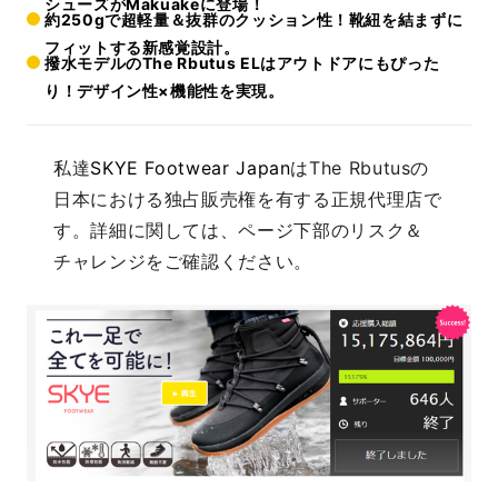
シューズがMakuakeに登場！
約250gで超軽量＆抜群のクッション性！靴紐を結まずに
フィットする新感覚設計。
撥水モデルのThe Rbutus ELはアウトドアにもぴった
り！デザイン性×機能性を実現。
私達
SKYE Footwear Japan
はThe Rbutusの
日本における独占販売権を有する正規代理店で
す。詳細に関しては、ページ下部のリスク＆
チャレンジをご確認ください。