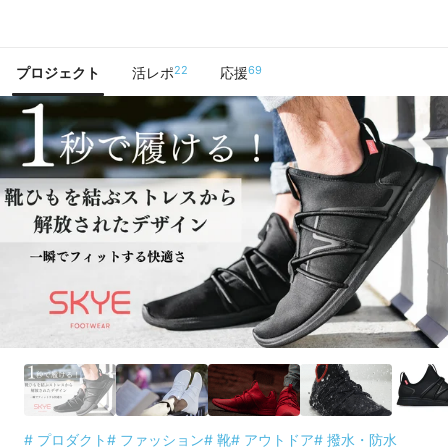
で手に入れよう
22
69
プロジェクト
活レポ
応援
# プロダクト
# ファッション
# 靴
# アウトドア
# 撥水・防水