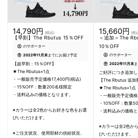
します！
14,790円
15,660円
(税込)
(税
【早割】The Rbutus 15％OFF
＜追加＞The Rb
10％OFF
のサポーター
のサポーター
2022年11月末
までにお届け予定
【超早割：15％OFF】
2022年11月末
ま
★The Rbutus×1点
ご好評につき追加し
・一般販売予定価格17,400円(税込)
【The Rbutus 追
・15%OFF：数量200名様限定
★The Rbutus×1点
・送料込みの価格となります。
・一般販売予定価格17
・10%OFF：数量5
※カラーは全2色からお好きな色をお選
・送料込みの価格と
びいただけます。
※カラーは全2色か
※ご注文状況、使用部材の供給状況、
びいただけます。