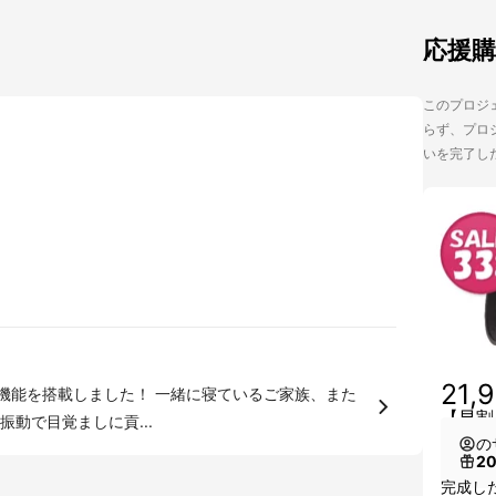
応援
このプロジェ
らず、プロジ
いを完了し
21,
した！ 一緒に寝ているご家族、また
【早割
動で目覚ましに貢...
の
2
完成した