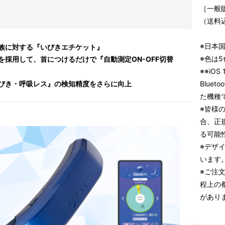
［一般販
（送料
※日本
族に対する『いびきエチケット』
※色は
採用して、首につけるだけで『自動測定ON-OFF切替
※※iOS 
びき・呼吸レス』の検知精度をさらに向上
Bluet
た機種
※皆様
合、正
る可能
※デザ
います
※ご注
程上の
があり