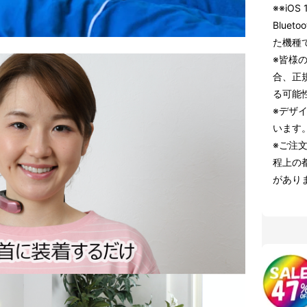
※※iOS 
Bluet
た機種
※皆様
合、正
る可能
※デザ
います
※ご注
程上の
があり