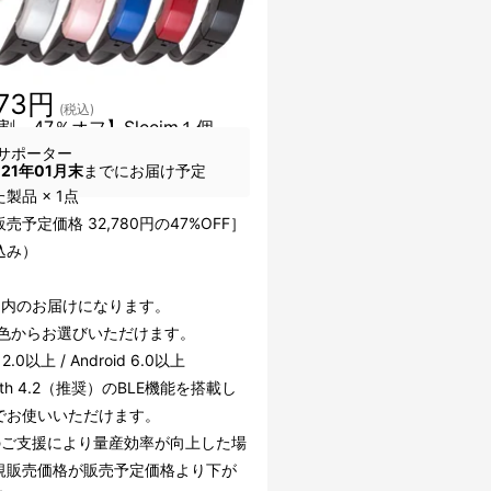
373円
(税込)
割 47％オフ】Sleeim１個
サポーター
021年01月末
までにお届け予定
製品 × 1点
売予定価格 32,780円の47%OFF］
込み）
国内のお届けになります。
5色からお選びいただけます。
12.0以上 / Android 6.0以上
ooth 4.2（推奨）のBLE機能を搭載し
でお使いいただけます。
のご支援により量産効率が向上した場
規販売価格が販売予定価格より下が