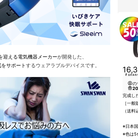
年を迎える電気機器メーカー
が開発した、
眠をサポート
するウェアラブルデバイスです。
16,
【超特
の
2
完成した
［一般販
（送料
※日本
※色は