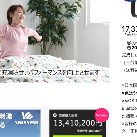
17,
【超特
の
2
完成した
［一般販
（送料
※日本
※色は
※※iOS 
Bluet
た機種
※皆様
合、正