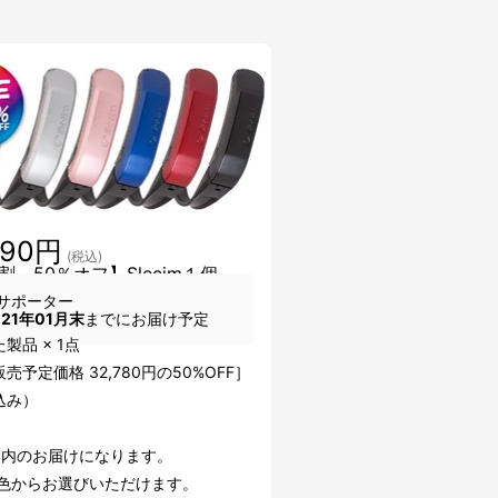
390円
(税込)
割 50％オフ】Sleeim１個
サポーター
021年01月末
までにお届け予定
製品 × 1点
売予定価格 32,780円の50%OFF］
込み）
国内のお届けになります。
5色からお選びいただけます。