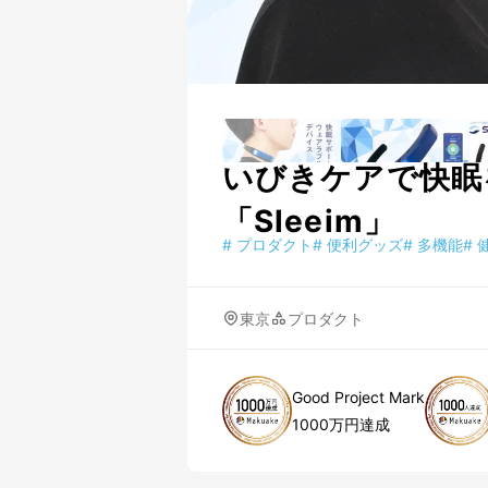
いびきケアで快眠
「Sleeim」
#
プロダクト
#
便利グッズ
#
多機能
#
東京
プロダクト
Good Project Mark
1000万円達成