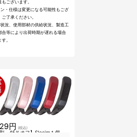
性もございます。
イン・仕様は変更になる可能性もござ
。ご了承ください。
文状況、使用部材の供給状況、製造工
都合等により出荷時期が遅れる場合
ます。
029円
(税込)
割 45％オフ】Sleeim１個