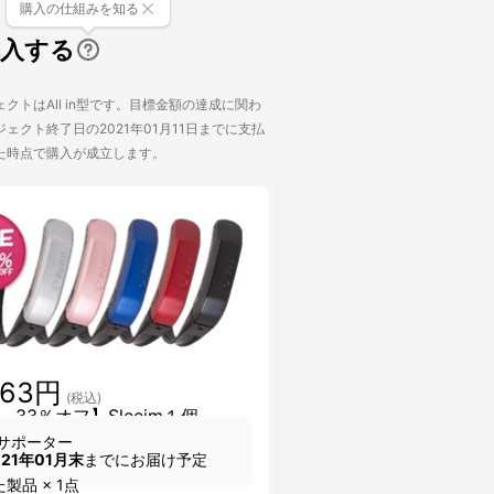
購入の仕組みを知る
購入する
クトはAll in型です。目標金額の達成に関わ
ェクト終了日の2021年01月11日までに支払
た時点で購入が成立します。
963円
(税込)
 33％オフ】Sleeim１個
サポーター
021年01月末
までにお届け予定
製品 × 1点