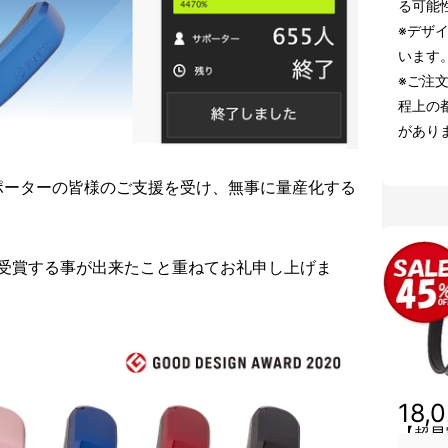
る可能
※デザ
います
※ご注
程上の
があり
ポーターの皆様のご支援を受け、無事に量産化する
も受賞する事が出来たこと重ねてお礼申し上げま
18,
【超早