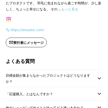
たプロダクトです。 羽毛に包まれながら過ごす時間が、少し楽
袖付き羽毛布団「SLEEVE」なら、羽毛のあた
しく、ちょっと幸せになる。 その …
もっと見る
たかさに包まれたまま、両手を自由に使うこと
ができます。
https://emusinc.com/
布団の“天国のようなあたたかさ”を保ったま
ま、好きなことに没頭できる。
実行者にメッセージ
新しい冬のくつろぎ方が、ここから始まりま
す。
よくある質問
目標金額が集まらなかったプロジェクトはどうなります
袖付き羽毛布団
か？
「SLEEVE」の特徴
「応援購入」とはなんですか？
他のショッピングサイトと比べてどう違いますか？