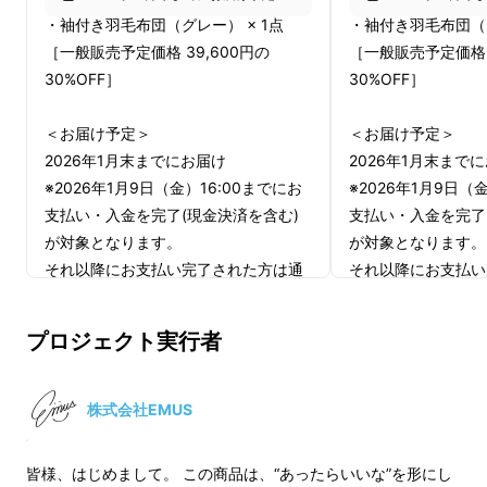
・袖付き羽毛布団（グレー） × 1点
・袖付き羽毛布団（ネ
「羽毛布団の中は天国。でも、動こう
［一般販売予定価格 39,600円の
［一般販売予定価格 3
30%OFF］
30%OFF］
とすると寒い——」
＜お届け予定＞
＜お届け予定＞
冬の就寝時に、多くの人が抱える“寒さの悩
2026年1月末までにお届け
2026年1月末まで
み”。
※2026年1月9日（金）16:00までにお
※2026年1月9日（
支払い・入金を完了(現金決済を含む)
支払い・入金を完了
羽毛布団の中は一度あたたまると極上の心地よ
が対象となります。
が対象となります。
さですが、読書やスマホ、勉強、ゲームなど、
それ以降にお支払い完了された方は通
それ以降にお支払い
寝る前のちょっとした動作をしようとした瞬
常通りプロジェクト終了後の配送とな
常通りプロジェクト
間、上半身を布団の外に出す必要があり、一気
りますので、ご了承ください。
りますので、ご了承
プロジェクト実行者
に冷気に触れてしまいます。
せっかくの温もりを手放す、あの辛さは誰もが
株式会社EMUS
経験しているはず。そんな冬の煩わしさに、さ
ようなら。
皆様、はじめまして。 この商品は、“あったらいいな”を形にし