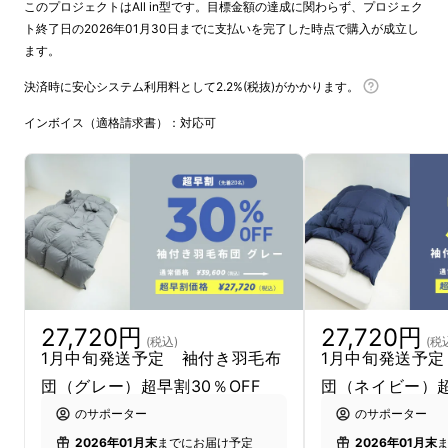
このプロジェクトはAll in型です。目標金額の達成に関わらず、プロジェク
ト終了日の2026年01月30日までに支払いを完了した時点で購入が成立し
ます。
決済時に安心システム利用料として2.2%(税抜)がかかります。
インボイス（適格請求書）：対応可
27,720円
27,720円
(税込)
(税
1月中旬発送予定 袖付き羽毛布
1月中旬発送予
団（グレー）超早割30％OFF
団（ネイビー）超
のサポーター
のサポーター
2026年01月末
までにお届け予定
2026年01月末