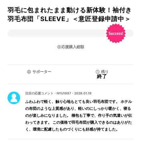
羽毛に包まれたまま動ける新体験！袖付き
羽毛布団「SLEEVE」＜意匠登録申請中＞
応援購入総額
サポーター
残り
終了
注目の応援コメント
・
NYU1987
・
2026.01.19
ふわふわで軽く、触り心地もとても良い羽毛布団です。 ホテル
の布団のような上質感があり、軽いのにしっかり暖かく、寝る
のが楽しみになりました。 梱包も丁寧で、作り手の気遣いが伝
わってきます。 この価格で羽毛布団が購入できるのはありがた
く、環境に配慮したものづくりにも好感が持てました。