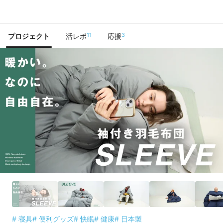
で手に入れよう
11
3
プロジェクト
活レポ
応援
# 寝具
# 便利グッズ
# 快眠
# 健康
# 日本製