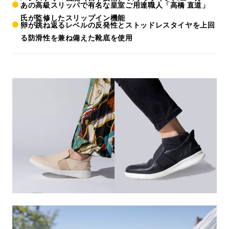
あの高級スリッパで有名な皇室ご用達職人「高橋 直道」
氏が監修したスリップイン機能
卵が跳ね返るレベルの反発性とストッドレスタイヤを上回
る防滑性を兼ね備えた靴底を使用