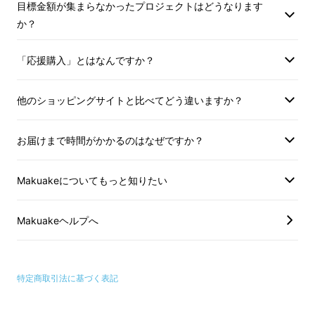
皇室ご用達の靴職人、高橋直道氏が開発した
目標金額が集まらなかったプロジェクトはどうなります
か？
【ハンズフリー技術】を採用する事により靴を
履く際に前かがみになったり、腰を曲げてしゃ
「応援購入」とはなんですか？
がんだりすることなく、立ったままで靴の脱ぎ
履きが可能となります。
他のショッピングサイトと比べてどう違いますか？
靴を脱ぎ履きすることは容易になり、足腰に持
お届けまで時間がかかるのはなぜですか？
病がありかかがむのが辛い方、何度も脱ぎ履き
する方、今迄のひも靴の煩わしさから解消され
ます。
Makuakeについてもっと知りたい
Makuakeヘルプへ
特定商取引法に基づく表記