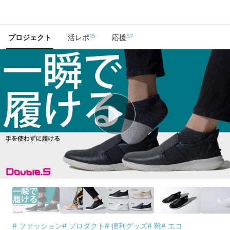
で手に入れよう
15
57
プロジェクト
活レポ
応援
# ファッション
# プロダクト
# 便利グッズ
# 靴
# エコ