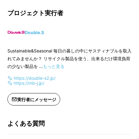
・2022年8月末頃の発送予定です。
White・Navy・B
・一部のデザイン/仕様につきましては
お選び頂けます。
プロジェクト実行者
予告なく変更になる場合がございま
・2022年8月末頃
す。ご了承ください。
・一部のデザイン/
・ご注文状況/使用部材の供給状況/製
予告なく変更になる
Double.S
造工程上の都合等により出荷時期が遅
す。ご了承ください
れる場合があります。ご了承くださ
・ご注文状況/使用
Sustainable&Seasonal 毎日の暮しの中にサスティナブルを取入
い。
造工程上の都合等に
れてみませんか？ リサイクル製品を使う、出来るだけ環境負荷
れる場合があります
の少ない製品を …
もっと見る
い。
https://double-s2.jp/
https://mb-j.jp/
実行者にメッセージ
よくある質問
【
slip inプロダクトの特徴
】