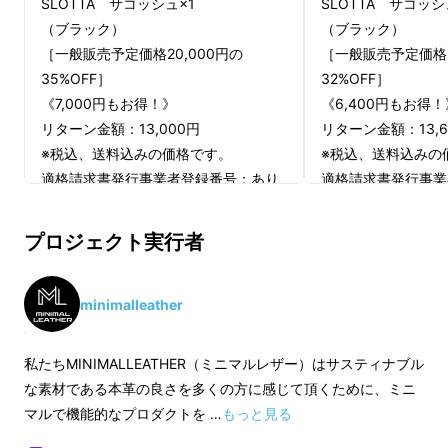
SLOTTA サコッシュ×1
SLOTTA サコッシ
（ブラック）
（ブラック）
［一般販売予定価格20,000円の
［一般販売予定価格2
35%OFF］
32%OFF］
《7,000円もお得！》
《6,400円もお得！
リターン金額：13,000円
リターン金額：13,6
※税込、送料込みの価格です。
※税込、送料込みの
適格請求書発行事業者登録番号：あり
適格請求書発行事業
（適格請求書発行事業者登録番号の記
（適格請求書発行事
載のあるインボイスが必要な場合は、
載のあるインボイス
プロジェクト実行者
Makuakeメッセージにて実行者に直接
Makuakeメッセ
お問合せください）
お問合せください）
minimalleather
私たちMINIMALLEATHER（ミニマルレザー）はサスティナブル
な素材である本革の良さを多くの方に感じて頂くために、ミニ
マルで機能的なプロダクトを …
もっと見る