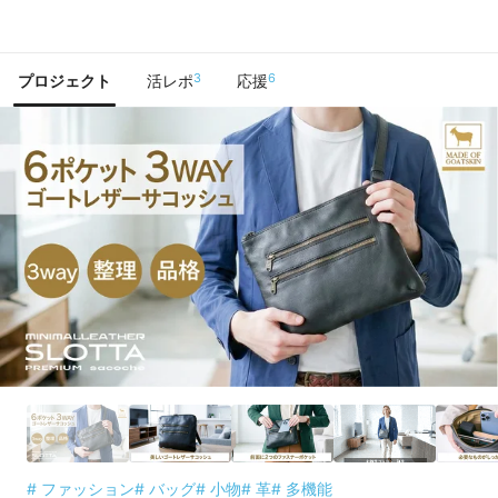
で手に入れよう
3
6
プロジェクト
活レポ
応援
# ファッション
# バッグ
# 小物
# 革
# 多機能