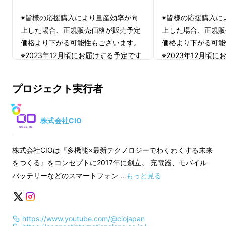
※皆様の応援購入により量産効率が向
※皆様の応援購入に
上した場合、正規販売価格が販売予定
上した場合、正規販
価格より下がる可能性もございます。
価格より下がる可能
※2023年12月頃にお届けする予定です
※2023年12月頃
が、生産、配送状況により遅れる可能
が、生産、配送状況
性もございます。
性もございます。
プロジェクト実行者
※通常送料込み予定価格8,980円(税込)
※通常送料込み予定価格
です。
です。
※商品の仕様、デザインに関しまして
※商品の仕様、デザ
株式会社CIO
は一部変更になる可能性もございま
は一部変更になる可
す。ご了承ください。
す。ご了承ください
株式会社CIOは『多機能×最新テクノロジーでわくわくする未来
SMARTCOBY TRIOは『SMARTCOBY』とい
をつくる』をコンセプトに2017年に創立。 充電器、モバイル
う名前の原点に立ち返り、究極なまでに機能追
バッテリーなどのスマートフォン …
もっと見る
及した理想的なモバイルバッテリーです。
https://www.youtube.com/@ciojapan