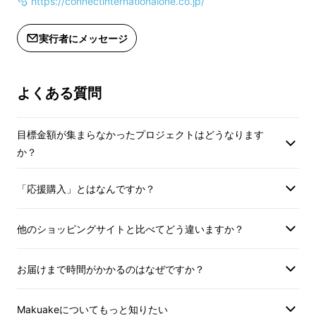
https://connectinternationalone.co.jp/
実行者にメッセージ
よくある質問
目標金額が集まらなかったプロジェクトはどうなります
か？
シンプルに機能性を追求。パワフルさとコンパ
「応援購入」とはなんですか？
クトさ、そして、それらを最大限活用する為の
電力自動振り分け機能
他のショッピングサイトと比べてどう違いますか？
『NovaIntelligence(CIO独自技術)』を搭載。
お届けまで時間がかかるのはなぜですか？
長年、お客様と共に成長してきたCIOだからこ
そ成し得た新たなカタチです。
Makuakeについてもっと知りたい