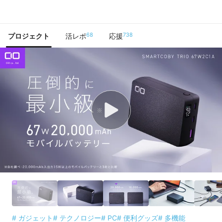
で手に入れよう
68
738
プロジェクト
活レポ
応援
# ガジェット
# テクノロジー
# PC
# 便利グッズ
# 多機能