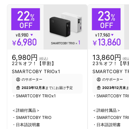
6,980円
13,860円
(税込)
(税
22％オフ！【早割】
23％オフ！【早
SMARTCOBY TRIOx1
SMARTCOBY T
CIOのモバイルバッテリーの代名詞となった
のサポーター
のサポーター
SMARTCOBYシリーズ。
2023年12月末
までにお届け予定
2023年12月末
・SMARTCOBY TRIOx1
・SMARTCOBY TRI
様々なシーンや用途に合わせて多様化し、沢山
の方にご愛用いただきながら2023年9月現在
＜詳細付属品＞
＜詳細付属品＞
・SMARTCOBY TRIO
・SMARTCOBY TR
で6つのモバイルバッテリーを展開していま
・日本語説明書
・日本語説明書
す。