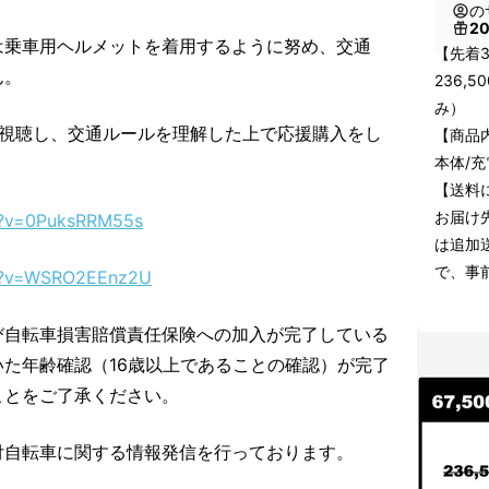
の
2
は乗車用ヘルメットを着用するように努め、交通
【先着3
ん。
236,
み）
を視聴し、交通ルールを理解した上で応援購入をし
【商品
本体/充
【送料
お届け
h?v=0PuksRRM55s
は追加
で、事
ch?v=WSRO2EEnz2U
び自転車損害賠償責任保険への加入が完了している
た年齢確認（16歳以上であることの確認）が完了
ことをご了承ください。
付自転車に関する情報発信を行っております。