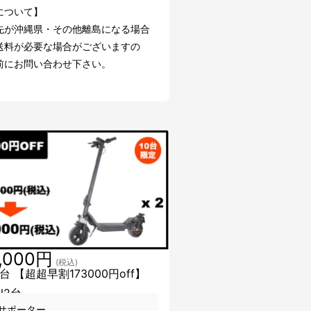
について】
先が沖縄県・その他離島になる場合
送料が必要な場合がございますの
前にお問い合わせ下さい。
,000円
(税込)
台 【超超早割173000円off】
IN2台
サポーター