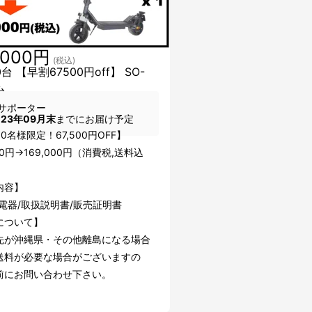
,000円
(税込)
台 【早割67500円off】 SO-
台
サポーター
023年09月末
までにお届け予定
0名様限定！67,500円OFF】
500円→169,000円（消費税,送料込
内容】
電器/取扱説明書/販売証明書
について】
先が沖縄県・その他離島になる場合
送料が必要な場合がございますの
前にお問い合わせ下さい。