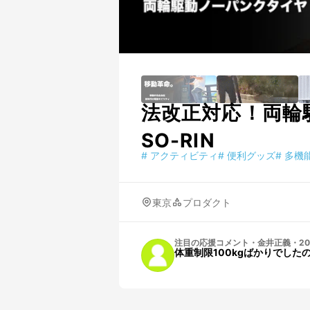
法改正対応！両輪
SO-RIN
#
アクティビティ
#
便利グッズ
#
多機
東京
プロダクト
注目の応援コメント
・
金井正義
・
20
体重制限100kgばかりでし