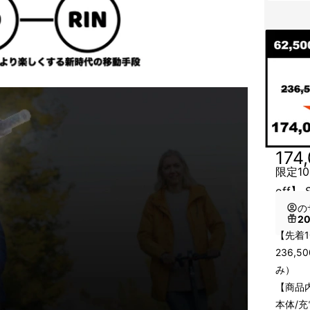
174
限定10
off】 
の
2
【先着1
236,
み）
【商品
本体/充