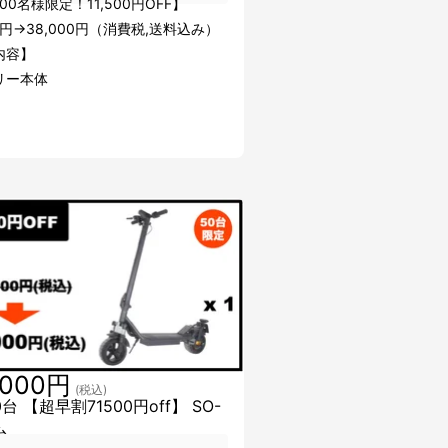
00名様限定！11,500円OFF】
00円→38,000円（消費税,送料込み）
内容】
リー本体
,000円
(税込)
台 【超早割71500円off】 SO-
台