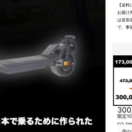
【送料
お届け
は追加
で、事
300
限定10
SO-R
の