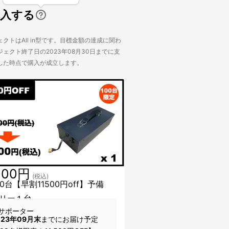
購入する
クトはAll in型です。目標金額の達成に関わ
ェクト終了日の2023年08月30日までに支
した時点で購入が成立します。
000円
(税込)
0台【早割11500円off】予備
リー１台
サポーター
023年09月末
までにお届け予定