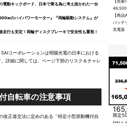
【先着1
の電動キックボード、日本で乗る為に考え抜かれた一台
49,5
【商品
600wのハイパワーモーター』『両輪駆動システム』が
バッテ
充電器
速走行も安定！両輪ディスクブレーキで安全性も重視！
SAIコーポレーションは明陽光電の日本における
す。詳細に関しては、ページ下部のリスク＆チャレ
付自転車の注意事項
165
限定50
1日の改正道交法に定めのある「特定小型原動機付自
RIN１