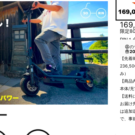
169
限定80
RIN１
の
2
【先着8
236,
み）
【商品
本体/充
【送料
お届け
は追加
で、事