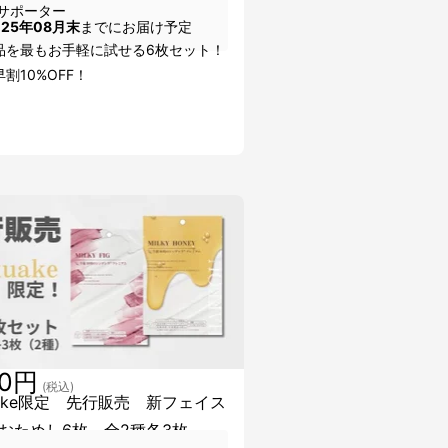
サポーター
025年08月末
までにお届け予定
品を最もお手軽に試せる6枚セット！
割10%OFF！
20円
(税込)
uake限定 先行販売 新フェイス
おためし6枚 全2種各3枚