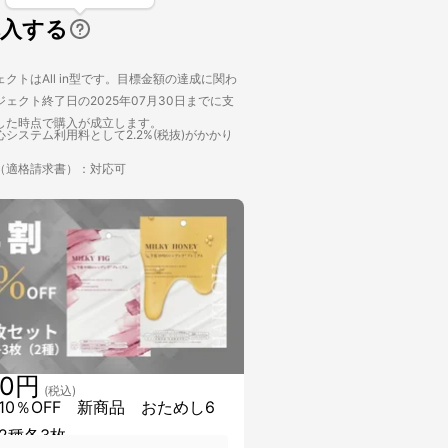
購入する
クトはAll in型です。目標金額の達成に関わ
ェクト終了日の2025年07月30日までに支
した時点で購入が成立します。
システム利用料として2.2%(税抜)がかかり
（適格請求書）：対応可
30円
(税込)
10％OFF 新商品 おためし6
2種各3枚