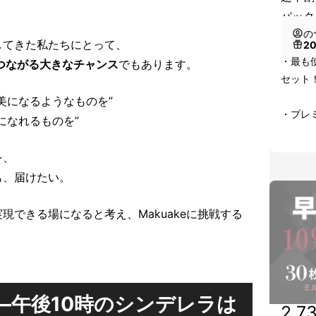
パック
の
してきた私たちにとって、
2
・最も
つながる大きなチャンス
でもあります。
セット！
美になるようなものを”
・プレ
になれるものを”
を、
も、届けたい。
現できる場になると考え、Makuakeに挑戦する
に―午後10時のシンデレラは
2,7