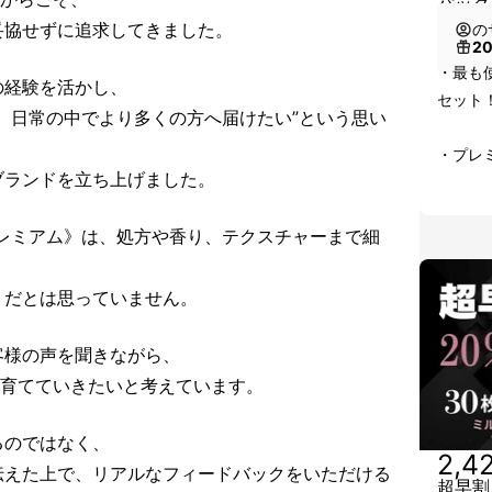
パック
妥協せずに追求してきました。
の
2
・最も
の経験を活かし、
セット！
、日常の中でより多くの方へ届けたい”という思い
・プレ
ブランドを立ち上げました。
プレミアム》は、処方や香り、テクスチャーまで細
。
」だとは思っていません。
客様の声を聞きながら、
と育てていきたいと考えています。
るのではなく、
2,4
伝えた上で、リアルなフィードバックをいただける
超早割