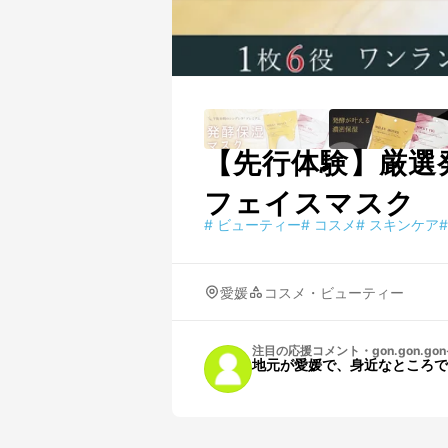
【先行体験】厳選
フェイスマスク
#
ビューティー
#
コスメ
#
スキンケア
#
愛媛
コスメ・ビューティー
注目の応援コメント
・
gon.gon.gon
地元が愛媛で、身近なところで