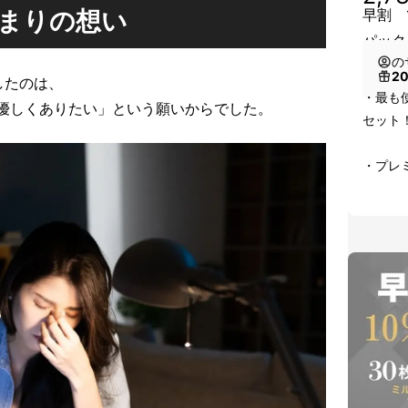
早割 
まりの想い
パック
の
2
したのは、
・最も
優しくありたい」という願いからでした。
セット！
・プレ