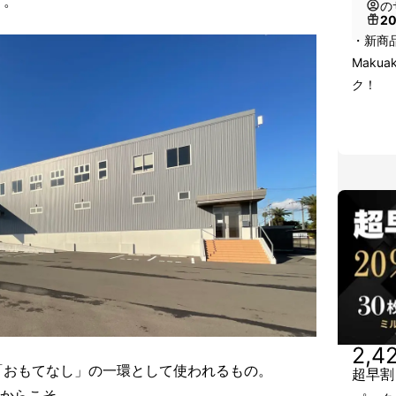
す。
の
2
・新商
Maku
ク！
2,4
「おもてなし」の一環として使われるもの。
超早割
”からこそ、