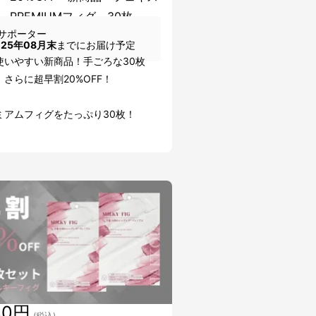
 PREMIUMフィグ 30枚
サポーター
025年08月末
までにお届け予定
使いやすい新商品！手ごろな30枚
さらに超早割20%OFF！
ミアムフィグをたっぷり30枚！
30円
(税込)