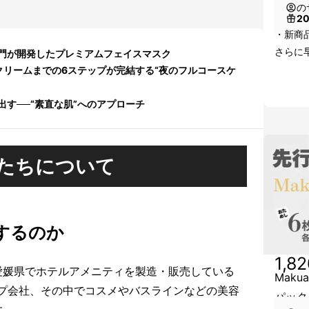
の
2
・新商
さらに早
門が開発したプレミアムフェイスマスク
クリームまでの6ステップが完結する“夜のフルコースケ
す──“素直な肌”へのアプローチ
たちについて
戦するのか
1,8
愛媛県でホテルアメニティを製造・販売している
Mak
ープ会社、その中でコスメやバスラインなどの美容
パック