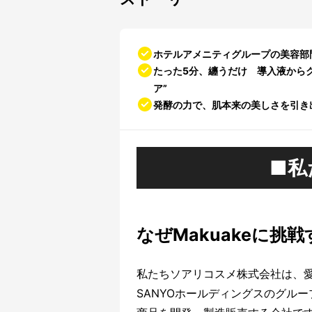
ホテルアメニティグループの美容部
たった5分、纏うだけ 導入液から
ア”
発酵の力で、肌本来の美しさを引き出
■私
なぜMakuakeに挑
私たちソアリコスメ株式会社は、
SANYOホールディングスのグル