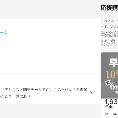
応援
このプロジェ
らず、プロジ
ーム
払いを完了
決済時に安心
ます。
インボイス
メ開発チームです！ このたびは「午後10
ただき、誠にあり...
1,6
早割 
枚 全