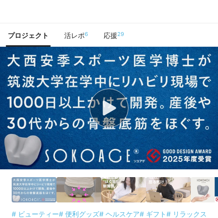
で手に入れよう
6
29
プロジェクト
活レポ
応援
# ビューティー
# 便利グッズ
# ヘルスケア
# ギフト
# リラックス