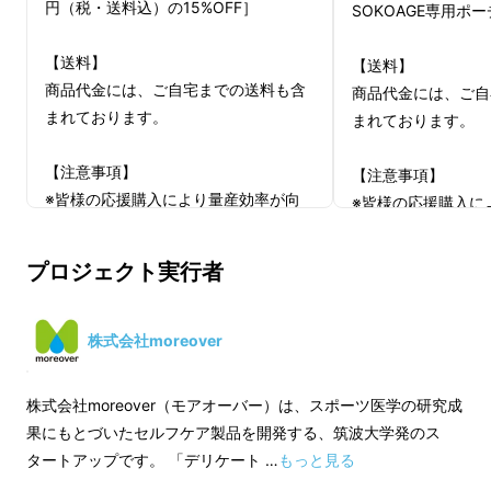
円（税・送料込）の15%OFF］
SOKOAGE専用ポー
【送料】
【送料】
商品代金には、ご自宅までの送料も含
商品代金には、ご自
まれております。
まれております。
【注意事項】
【注意事項】
※皆様の応援購入により量産効率が向
※皆様の応援購入に
上した場合、正規販売価格が販売予定
上した場合、正規販
価格より下がる可能性もございます。
価格より下がる可能
プロジェクト実行者
※デザイン・仕様は変更になる可能性
※デザイン・仕様は
※本リターン品のお色味はグレーとなりますの
もございます。ご了承ください。
もございます。ご了
でご注意ください。
※ご注文状況、使用部材の供給状況、
※ご注文状況、使用
株式会社moreover
製造工程上の都合等により出荷時期が
製造工程上の都合等
遅れる場合があります。
遅れる場合がありま
株式会社moreover（モアオーバー）は、スポーツ医学の研究成
果にもとづいたセルフケア製品を開発する、筑波大学発のス
タートアップです。 「デリケート …
もっと見る