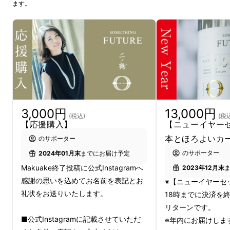
ます。
記念日にワイングラスで愉しむ日本酒-ニノ鶴-
を飲みながら、さまざまな視点の質問が書かれ
た
「ほろよいカード」
を使い、対話を通して、
2人の関係を円満に築くための取組みです。
13,000円
3,000円
(税
(税込)
【ニューイヤー
【応援購入】
本とほろよいカ
のサポーター
のサポーター
2024年01月末
までにお届け予定
Makuake終了投稿に公式Instagramへ
2023年12月末
感謝の思いを込めてお名前を表記とお
※【ニューイヤーセッ
礼状をお送りいたします。
18時までに決済を
リターンです。
■公式Instagramに記載させていただ
※年内にお届けします