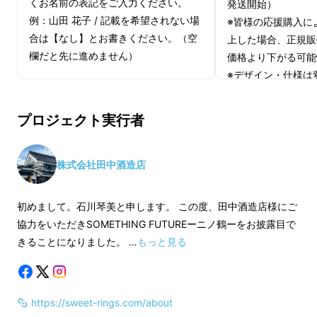
一枚づつほろよいカードを引き、質問に答えて
くお名前の表記をご入力ください。
発送開始）
例：山田 花子 / 記載を希望されない場
※皆様の応援購入に
いくので、いつもとはちょっと違う話題で対話
合は【なし】とお書きください。（空
上した場合、正規販
をお楽しみいただけると思います。
欄だと先に進めません）
価格より下がる可能
※デザイン・仕様は
もございます。ご了
※ご注文状況、使用
プロジェクト実行者
株式会社スイートリングスの
石川琴美
と申しま
製造工程上の都合等
す。今回の商品である
「SOMETHING
遅れる場合がありま
FUTURE」
は、私が12年間 ウエディング業界
株式会社田中酒造店
に身を置くものとして、結婚式を挙げられたお
ふたりの未来にも寄り添っていきたいという思
初めまして。石川琴美と申します。 この度、田中酒造店様にご
いから生まれました。
協力をいただきSOMETHING FUTUREーニノ鶴ーをお披露目で
きることになりました。 …
もっと見る
https://sweet-rings.com/about