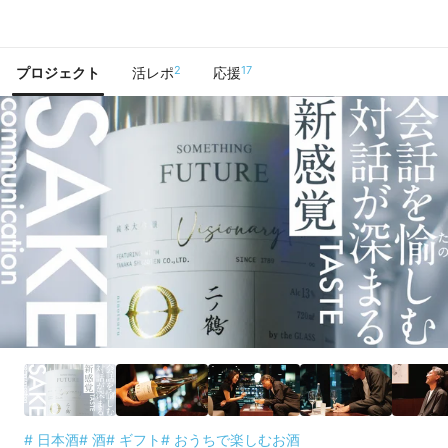
で手に入れよう
2
17
プロジェクト
活レポ
応援
# 日本酒
# 酒
# ギフト
# おうちで楽しむお酒