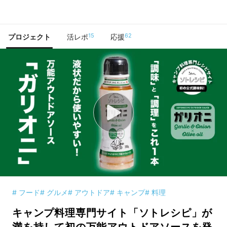
で手に入れよう
15
62
プロジェクト
活レポ
応援
# フード
# グルメ
# アウトドア
# キャンプ
# 料理
キャンプ料理専門サイト「ソトレシピ」が