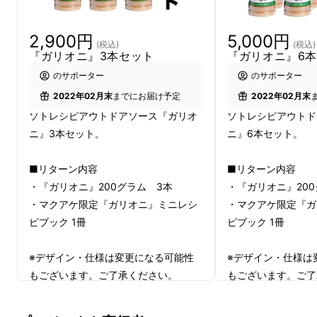
2,900円
5,000円
(税込)
(税込)
『ガリオニ』3本セット
『ガリオニ』6
のサポーター
のサポーター
調味料というと、味付け用が多いですが、『ガ
2022年02月末
までにお届け予定
2022年02月末
リオニ』は調理でも活躍します。濃すぎず薄す
ソトレシピアウトドアソース『ガリオ
ソトレシピアウトド
ニ』3本セット。
ニ』6本セット。
ぎずの絶妙な風味は、味付け、隠し味、炒め油
として、「調理」と「調味」を1本で完結する
■リターン内容
■リターン内容
優れものです。
・『ガリオニ』200グラム 3本
・『ガリオニ』200
・マクアケ限定『ガリオニ』ミニレシ
・マクアケ限定『ガ
使い方① 炒め油として使う
ピブック 1冊
ピブック 1冊
※デザイン・仕様は変更になる可能性
※デザイン・仕様は
もございます。ご了承ください。
もございます。ご了
※ご注文状況、使用部材の供給状況、
※ご注文状況、使用
製造工程上の都合等により出荷時期が
製造工程上の都合等