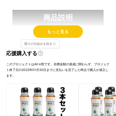
商品説明
もっと見る
１．「調理」と「調味」を1本
購入の仕組みを知る
で完結！『ガリオニ』の3つ
応援購入する
の使い方
このプロジェクトはAll in型です。目標金額の達成に関わらず、プロジェク
ト終了日の2022年01月30日までに支払いを完了した時点で購入が成立し
ます。