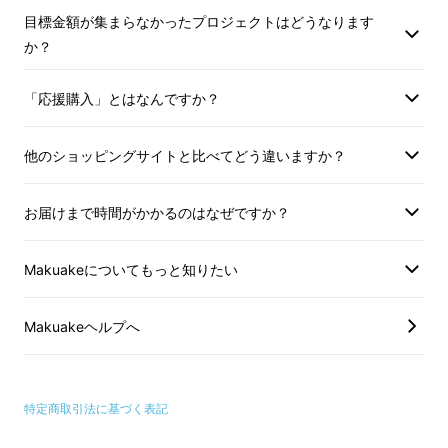
目標金額が集まらなかったプロジェクトはどうなります
使い方② 隠し味に使う
か？
「応援購入」とはなんですか？
他のショッピングサイトと比べてどう違いますか？
お届けまで時間がかかるのはなぜですか？
Makuakeについてもっと知りたい
Makuakeヘルプへ
調理の途中で隠し味として『ガリオニ』を入れ
れば、味に深みがでて本格的な味に調えてくれ
特定商取引法に基づく表記
ます。玉ねぎが、コクをプラスしてくれるほ