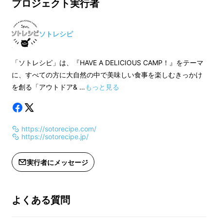
プロジェクト実行者
遅れる場合があります。
遅れる場合がありま
※賞味期限は製造日より6ヶ月となりま
※賞味期限は製造日
す。
す。
ソトレシピ
※2022年2月中旬ごろより順次発送致し
※2022年2月中旬
ます。
ます。
「ソトレシピ」は、『HAVE A DELICIOUS CAMP！』をテーマ
に、すべての方に大自然の中で美味しい食事を楽しむきっかけ
を創る「アウトドア& …
もっと見る
ベースがオリーブオイルのため、炒め油として
使えます。同時にガーリック、オニオンの風味
https://sotorecipe.com/
でベースの味付けにも。「にんにくを油で炒め
https://sotorecipe.jp/
る」「玉ねぎを油で炒める」などの調理ではお
なじみの工程を省け、玉ねぎやにんにくを刻む
実行者にメッセージ
手間や生ゴミを減らせるのもポイントです。
＜活用例＞
野菜炒め、パエリア、アヒージョ
よくある質問