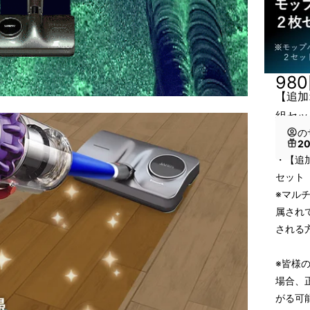
98
【追加
組セッ
の
2
・【追
セット
※マル
属され
される
※皆様
場合、
がる可