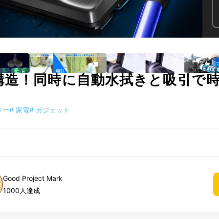
構造！同時に自動水拭きと吸引で
ジー
#
家電
#
ガジェット
Good Project Mark
1000人達成