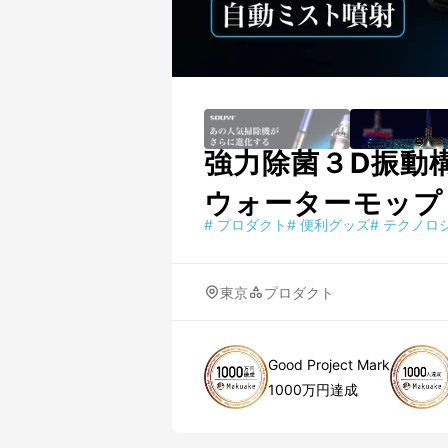
強力除菌３D振動
ウォーターモップ
#
プロダクト
#
便利グッズ
#
テクノロ
東京
プロダクト
Good Project Mark
1000万円達成