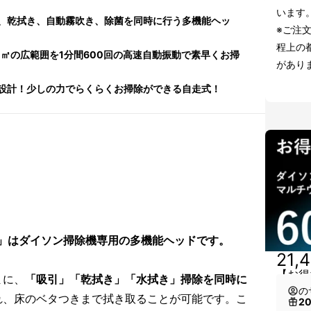
います
、乾拭き、自動霧吹き、除菌を同時に行う多機能ヘッ
※ご注
程上の
㎡の広範囲を1分間600回の高速自動振動で素早くお掃
があり
設計！少しの力でらくらくお掃除ができる自走式！
ップ」はダイソン掃除機専用の多機能ヘッドです。
21,
【お得
まに、
「吸引」「乾拭き」「水拭き」掃除を同時に
の
れ、床のベタつきまで拭き取ることが可能です。こ
2