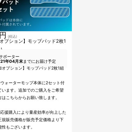
0円
(税込)
オプション】モップパッド2枚1
ト
サポーター
021年04月末
までにお届け予定
加オプション】モップパッド2枚1組
チウォーターモップ本体に2セット付
ています。追加でのご購入をご希望
方はこちらからお願い致します。
の応援購入により量産効率が向上した
正規販売価格が販売予定価格より下
能性もございます。