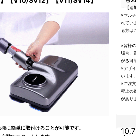
0】【V10/SV12】【V11/SV14】
2
・【追
※マル
れてい
る方は
※皆様
場合、
がる可
※デザ
います
※ご注
程上の
があり
除機に
簡単に取付けることが可能です
。
10,