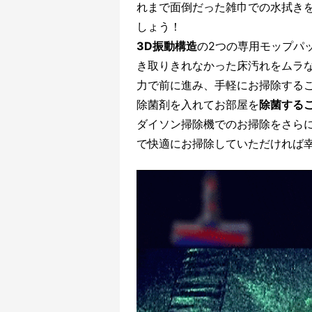
れまで面倒だった雑巾での水拭き
しょう！
3D振動構造
の2つの専用モップパ
き取りきれなかった床汚れをムラ
力で前に進み、手軽にお掃除する
除菌剤を入れてお部屋を
除菌する
ダイソン掃除機でのお掃除をさらに
で快適にお掃除していただければ