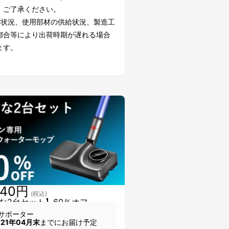
。ご了承ください。
文状況、使用部材の供給状況、製造工
都合等により出荷時期が遅れる場合
ます。
440円
(税込)
な2台セット】60％オフ
サポーター
021年04月末
までにお届け予定