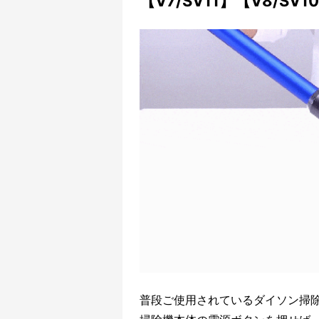
【V7/SV11】【V8/SV1
普段ご使用されているダイソン掃