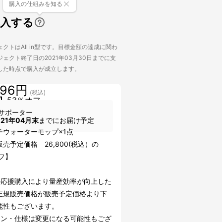
購入の仕組みを知る
購入する
クトはAll in型です。目標金額の達成に関わ
ェクト終了日の2021年03月30日までに支
した時点で購入が成立します。
596円
(税込)
】53％オフ
サポーター
021年04月末
までにお届け予定
チウォーターモップ×1点
売予定価格 26,800(税込）の
フ】
の応援購入により量産効率が向上した
正規販売価格が販売予定価格より下
能性もございます。
イン・仕様は変更になる可能性もござ