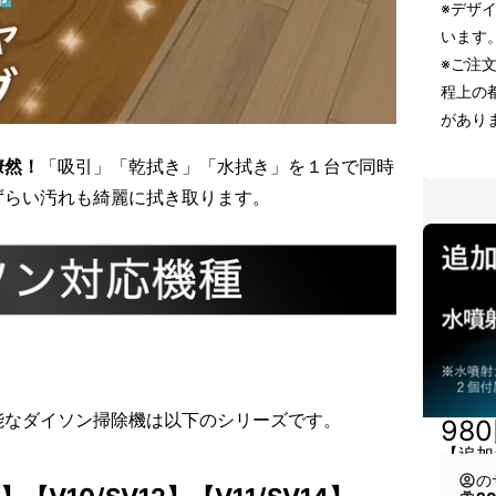
※デザ
います
※ご注
程上の
があり
瞭然！
「吸引」「乾拭き」「水拭き」を１台で同時
ずらい汚れも綺麗に拭き取ります。
能なダイソン掃除機は以下のシリーズです。
98
【追加
の