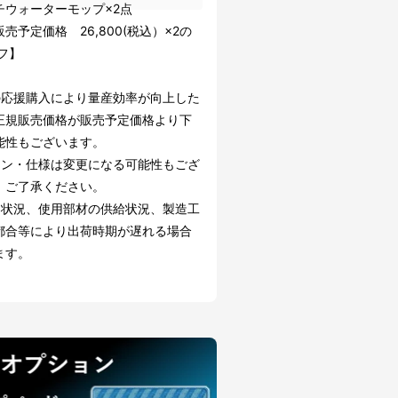
チウォーターモップ×2点
売予定価格 26,800(税込）×2の
フ】
の応援購入により量産効率が向上した
正規販売価格が販売予定価格より下
能性もございます。
イン・仕様は変更になる可能性もござ
。ご了承ください。
文状況、使用部材の供給状況、製造工
都合等により出荷時期が遅れる場合
ます。