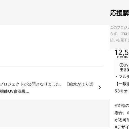
応援
このプロジェ
らず、プロジ
払いを完了
12,
【早割
の
2
・マル
【一般販
53％オ
能UV食洗機...
※皆様
場合、
がる可
※デザ