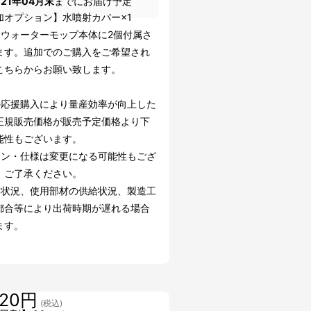
021年04月末
までにお届け予定
加オプション】水噴射カバー×1
チウォーターモップ本体に2個付属さ
ます。追加でのご購入をご希望され
こちらからお願い致します。
の応援購入により量産効率が向上した
正規販売価格が販売予定価格より下
能性もございます。
イン・仕様は変更になる可能性もござ
。ご了承ください。
文状況、使用部材の供給状況、製造工
都合等により出荷時期が遅れる場合
ます。
720円
(税込)