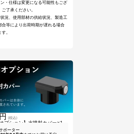
イン・仕様は変更になる可能性もござ
。ご了承ください。
文状況、使用部材の供給状況、製造工
都合等により出荷時期が遅れる場合
ます。
0円
(税込)
オプション】水噴射カバー×1
サポーター