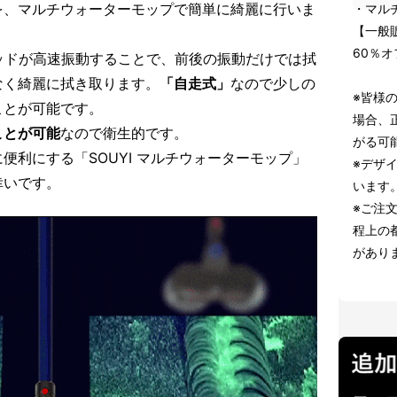
を、マルチウォーターモップで簡単に綺麗に行いま
・マル
【一般販
60％オ
ッドが高速振動することで、前後の振動だけでは拭
なく綺麗に拭き取ります。
「自走式」
なので少しの
※皆様
ことが可能です。
場合、
ことが可能
なので衛生的です。
がる可
便利にする「SOUYI マルチウォーターモップ」
※デザ
幸いです。
います
※ご注
程上の
があり