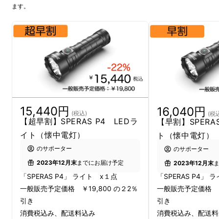
ます。
15,440円
16,040円
(税込)
(税
【超早割】SPERAS P4 LEDラ
【早割】SPERAS
イト（懐中電灯）
ト（懐中電灯）
のサポーター
のサポーター
2023年12月末
までにお届け予定
2023年12月末
「SPERAS P4」 ライト x１点
「SPERAS P4」 
一般販売予定価格 ￥19,800 の２2％
一般販売予定価格 ￥1
引き
引き
消費税込み、配送料込み
消費税込み、配送料