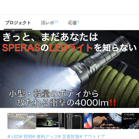
で手に入れよう
22
3
プロジェクト
活レポ
応援
# LED
# 照明
# 便利グッズ
# 災害対策
# アウトドア