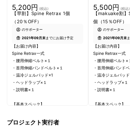
5,200円
5,500円
(税込)
(税込)
【早割】Spine Retrax 1個
【makuake割】Sp
（20％OFF）
個（15％OFF）
のサポーター
のサポーター
2021年09月末
までにお届け予定
2021年09月末
【お届け内容】
【お届け内容】
良い姿勢を保ったり、適度な運動をすること
Spine Retrax一式
Spine Retrax一式
は、健康を維持する為に大切なことです。
・腰用伸縮ベルト×１
・腰用伸縮ベルト×
・首用伸縮バンドベルト×１
・首用伸縮バンドベ
ですが、忙しい社会人やママにとって、ジョギ
・温冷ジェルパッド×1
・温冷ジェルパッド
ングしたりジムに通う時間を確保することは難
・ヘッドラップ×１
・ヘッドラップ×１
しいですよね。そこで今回の商品は、
首の筋肉
・説明書×１
・説明書×１
を鍛えて頭を肩に沿わせる
“チンタック”（顎牽
引）エクササイズ
の為に設計されました。
【基本スペック】
【基本スペック】
Spine Retrax
Spine Retrax
このエクササイズは首だけでなく、
腰にも応用
■パッケージ寸法：約28 x 27 x 6.4
■パッケージ寸法：約28
プロジェクト実行者
できます。
cm
cm