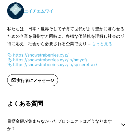
■重さ：約770g
■重さ：約770g
各アイテムの詳細は、ページ内「仕
各アイテムの詳細は
エイチエムワイ
様」欄をご参照ください。
様」欄をご参照くだ
私たちは、日本・世界そして子育て世代がより豊かに暮らせる
早割限定の価格です。
makuake割限定
ための企業を目指すと同時に、多様な価値観を理解し社会の期
本体税込、送料込み
本体税込、送料込み
待に応え、社会から必要される企業であり …
もっと見る
一般予定販売価格 6,580円/個（税込）
一般予定販売価格 6
https://snowstraberries.xyz/
https://snowstraberries.xyz/lp/hmycf/
※皆様のご支援により量産効率が向上
※皆様のご支援によ
https://snowstraberries.xyz/lp/spineretrax/
した場合、正規販売価格が販売予定価
した場合、正規販売
格より下がる可能性もございます。
格より下がる可能性
実行者にメッセージ
※ご注文状況、使用部材の供給状況、
※ご注文状況、使用
製造工程上の都合等により出荷時期が
製造工程上の都合等
あなたの周りを見渡してみてください。
遅れる場合があります。
遅れる場合がありま
よくある質問
現代のライフスタイルでは、1日に何時間も首
目標金額が集まらなかったプロジェクトはどうなります
を前かがみにしてスマホやパソコンの画面を見
か？
ていることになります。