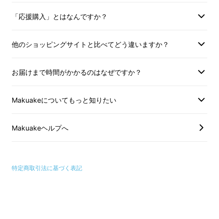
「応援購入」とはなんですか？
そうすることで、頭の重さが急激に増し、首へ
の負担が大きくなります。時間が経つにつれ、
他のショッピングサイトと比べてどう違いますか？
神経は常に大きな緊張の下に置かれます。
お届けまで時間がかかるのはなぜですか？
・猫背
Makuakeについてもっと知りたい
背中を丸めた姿勢が癖になってしまい、立った
姿勢でも背が丸まっている状態のこと。
Makuakeヘルプへ
・ストレートネック
特定商取引法に基づく表記
本来緩やかなカーブを描いている筈の頸椎が、
パソコンなどの使用で前傾姿勢を続けたことで
真っすぐになってしまっている状態のこと。