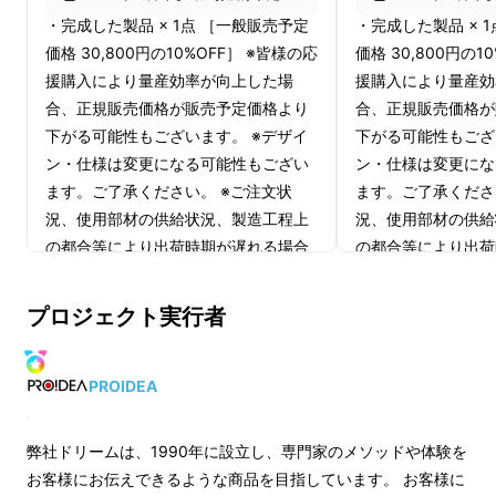
・完成した製品 × 1点 ［一般販売予定
・完成した製品 × 
る効率的なワークスタイルです。
価格 30,800円の10%OFF］ ※皆様の応
価格 30,800円の1
援購入により量産効率が向上した場
援購入により量産効
一方、座りっぱなしのデスクワークは、腰に大
合、正規販売価格が販売予定価格より
合、正規販売価格が
きな負担がかかり、筋力やエネルギー消費量の
下がる可能性もございます。 ※デザイ
下がる可能性もござ
低下、血行不良などの健康リスクが懸念されて
ン・仕様は変更になる可能性もござい
ン・仕様は変更にな
います。WHO（世界保健機構）が発表した
ます。ご了承ください。 ※ご注文状
ます。ご了承くださ
「身体活動・座位行動ガイドライン」でも、す
況、使用部材の供給状況、製造工程上
況、使用部材の供給
べての年代を対象に、座りっぱなしの時間を減
の都合等により出荷時期が遅れる場合
の都合等により出荷
らすことが推奨されています。
があります。
があります。
プロジェクト実行者
適格請求書発行事業者登録番号：あり
適格請求書発行事業
とはいえ、長時間の立ち姿勢やスタンディング
（適格請求書発行事業者登録番号の記
（適格請求書発行事
載のあるインボイスが必要な場合は、
載のあるインボイス
PROIDEA
ワークに慣れていない方は、立ちっぱなしで仕
Makuakeメッセージにて実行者に直接
Makuakeメッセ
事することがツラく感じることがあるかもしれ
お問合せください）
お問合せください）
ません。つい楽な姿勢をとろうとして背中や腰
弊社ドリームは、1990年に設立し、専門家のメソッドや体験を
お客様にお伝えできるような商品を目指しています。 お客様に
が丸まったり、足が疲れたりむくんだりして、