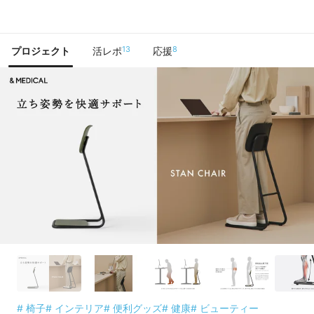
で手に入れよう
13
8
プロジェクト
活レポ
応援
# 椅子
# インテリア
# 便利グッズ
# 健康
# ビューティー