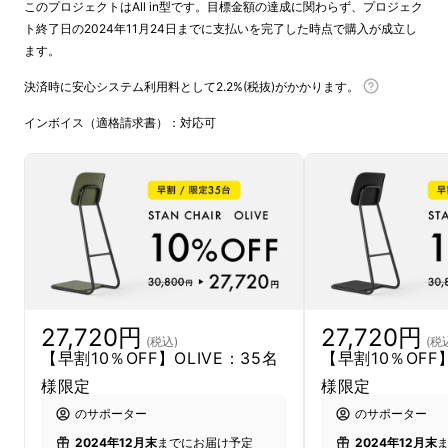
このプロジェクトはAll in型です。目標金額の達成に関わらず、プロジェク
一方で、立って作業をし続けると足に負担を感
ト終了日の2024年11月24日までに支払いを完了した時点で購入が成立し
じるという難点もあり、この課題を解決するた
ます。
めに開発したのが、STAN CHAIRです。
決済時に安心システム利用料として2.2%(税抜)がかかります。
インボイス（適格請求書）：対応可
足と腰の２点を支える構造と人間工学的デザイ
ンにより、通常の立ち姿勢でかかる足への負担
を軽減。より健康的なスタンディングワークを
実現します。
27,720円
27,720円
スタンディングワークは、立ち姿勢を維持する
(税込)
(税
【早割10％OFF】OLIVE：35名
【早割10％OFF
ためにインナーマッスルを使用し、筋肉の活動
様限定
様限定
量も増えるため、運動不足解消など健康的なメ
のサポーター
のサポーター
リットが期待されています。また、集中力が持
2024年12月末
までにお届け予定
2024年12月末
続しやすく、作業効率・生産性アップにつなが