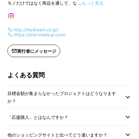
モノだけではなく商品を通して、な …
もっと見る
身体的に負荷がかかってしまうこともありま
す。
そこで私たちは、背筋が伸びた正しい立ち姿勢
http://mydream.co.jp/
https://and-medical.com/
を維持し、足と腰を快適にサポートするスタン
ディングチェアの形を開発しました。
実行者にメッセージ
よくある質問
※モデル身長162cm
目標金額が集まらなかったプロジェクトはどうなります
か？
STAN CHAIRは、つま先がゆるやかに上がり、
背もたれが腰からお尻を支える構造です。通常
「応援購入」とはなんですか？
の立ち姿勢では足に負担がかかるため、STAN
CHAIRでは足と腰の２点をサポートすること
他のショッピングサイトと比べてどう違いますか？
で、足への負荷を分散し、快適な立ち姿勢をア