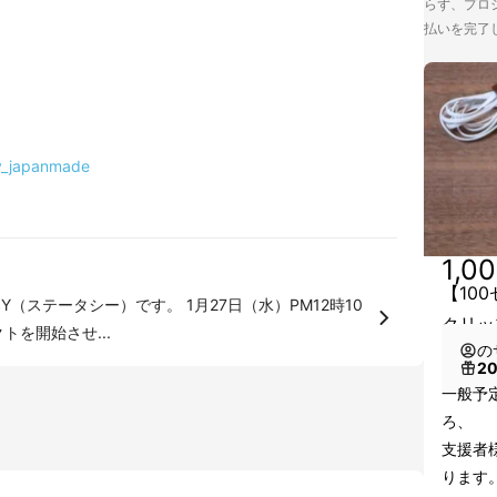
らず、プロジ
払いを完了
sy_japanmade
1,0
【10
）です。 1月27日（水）PM12時10
クリッ
を開始させ...
の
2
一般予定
ろ、
支援者様
ります