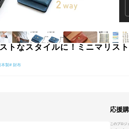
ベストなスタイルに！ミニマリス
日本製
#
財布
応援
このプロジェ