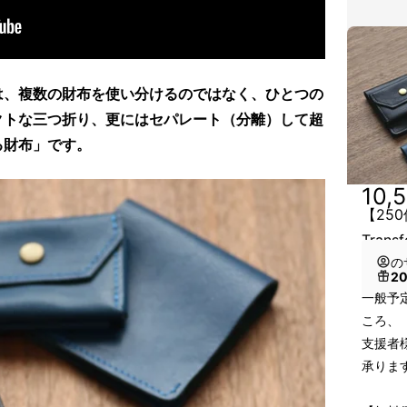
は、複数の財布を使い分けるのではなく、ひとつの
クトな三つ折り、更にはセパレート（分離）して超
る財布」です。
10,
【25
Trans
の
2
一般予定
ころ、
支援者様
承りま