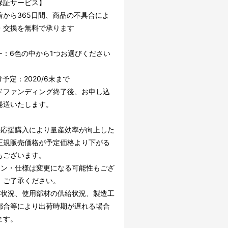
保証サービス】
着から365日間、商品の不具合によ
・交換を無料で承ります
ー：6色の中から1つお選びください
予定：2020/6末まで
ドファンディング終了後、お申し込
発送いたします。
の応援購入により量産効率が向上した
正規販売価格が予定価格より下がる
もございます。
イン・仕様は変更になる可能性もござ
。ご了承ください。
文状況、使用部材の供給状況、製造工
都合等により出荷時期が遅れる場合
ます。