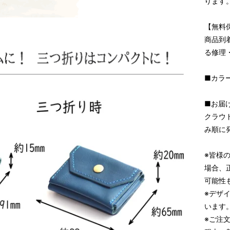
ります
【無料
商品到
る修理
■カラ
■お届け
クラウ
み順に
※皆様
場合、
可能性
※デザ
います
※ご注