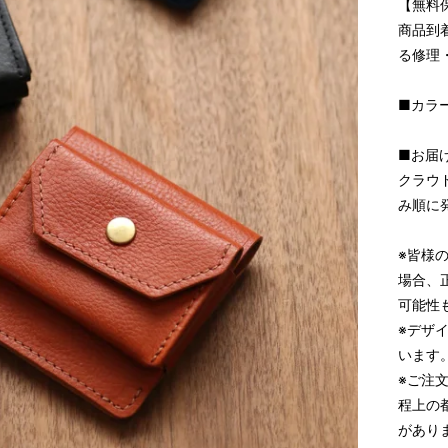
【無料
商品到
る修理
■カラ
■お届け
クラウ
み順に
※皆様
場合、
可能性
※デザ
います
※ご注
程上の
があり