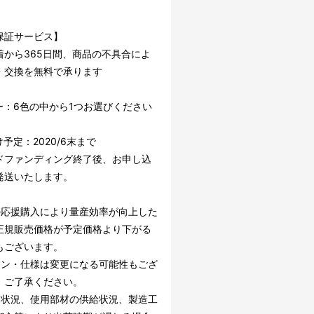
。
保証サービス】
着から365日間、商品の不具合によ
・交換を無料で承ります
ー：6色の中から1つお選びください
予定：2020/6末まで
ドファンディング終了後、お申し込
発送いたします。
の応援購入により量産効率が向上した
正規販売価格が予定価格より下がる
もございます。
イン・仕様は変更になる可能性もござ
。ご了承ください。
文状況、使用部材の供給状況、製造工