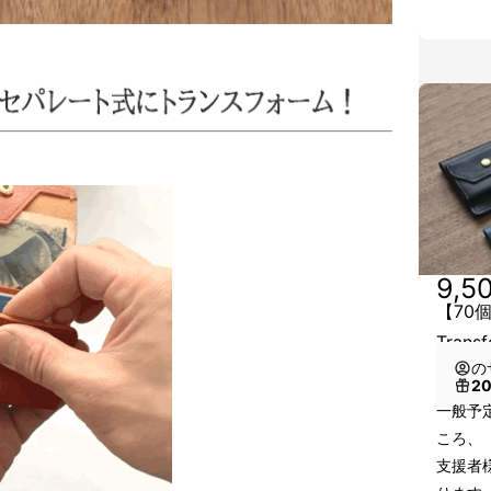
9,5
【70
Trans
の
2
一般予定
ころ、
支援者