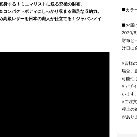
に変身する！ミニマリストに送る究極の財布。
■カラ
＆コンパクトボディにしっかり収まる満足な収納力。
め高級レザーを日本の職人が仕立てる！ジャパンメイ
■お届
2020/
財布と
け日に
※皆様
場合、
可能性
※デザ
います
※ご注
程上の
があり