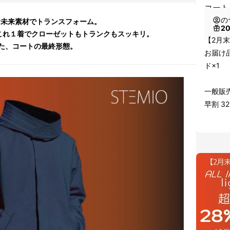
コート
の
らむ未来素材でトランスフォーム。
2
これ１着でクローゼットもトランクもスッキリ。
【2月
た、コートの最終形態。
お届け品
ド×1
一般販売価
早割 32