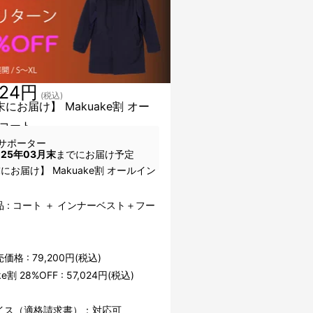
024円
(税込)
末にお届け】 Makuake割 オー
コート
サポーター
025年03月末
までにお届け予定
にお届け】 Makuake割 オールイン
 : コート ＋ インナーベスト＋フー
格 : 79,200円(税込)
ke割 28%OFF : 57,024円(税込)
イス（適格請求書）：対応可