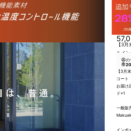
57,
【3月
ルイン
の
2
【3月末
コート
お届け品
ド×1
一般販売価
Makua
インボ