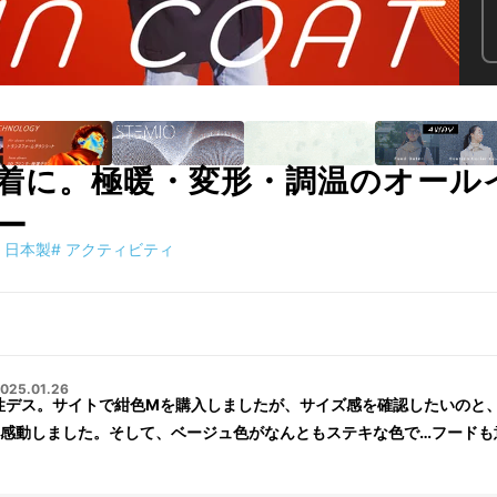
着に。極暖・変形・調温のオール
ー
日本製
#
アクティビティ
025.01.26
性デス。サイトで紺色Mを購入しましたが、サイズ感を確認したいのと
感動しました。そして、ベージュ色がなんともステキな色で…フードも