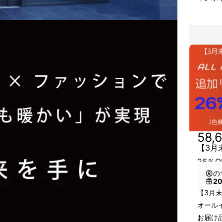
58,
【3月
26％
の
2
【3月末
オール
お届け品