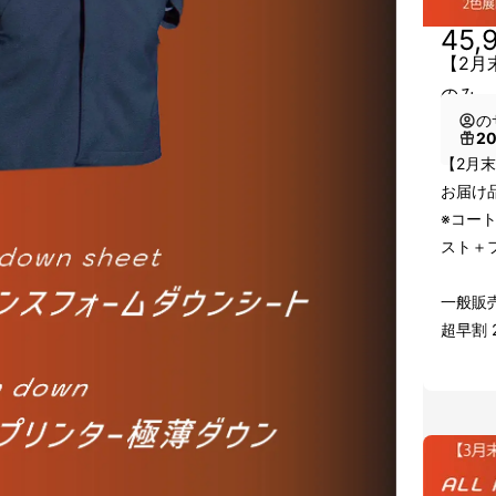
45,
【2月
のみ
の
2
【2月
お届け品
※コー
スト＋
一般販売価
超早割 2