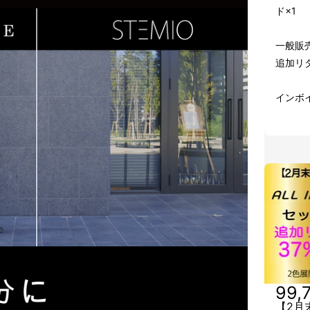
ド×1
一般販売価
追加リター
インボ
99,
【2月