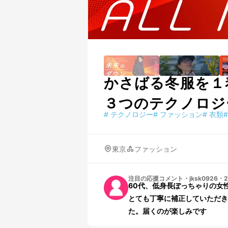
かさばる冬服を１
３つのテクノロジ
#
テクノロジー
#
ファッション
#
衣類
#
東京
ファッション
注目の応援コメント
・
jksk0926
・
2
60代、低身長ぽっちゃりの女
とても丁寧に補正していただき
た。届くのが楽しみです