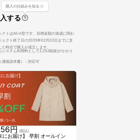
購入の仕組みを知る
購入する
クトはAll in型です。目標金額の達成に関わ
ェクト終了日の2025年02月02日までに支
した時点で購入が成立します。
システム利用料として2.2%(税抜)がかかり
（適格請求書）：対応可
856円
(税込)
末にお届け】 早割 オールイン