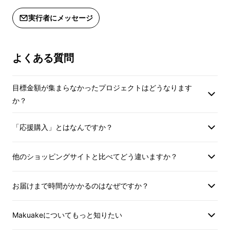
実行者にメッセージ
よくある質問
サイエンスの恵みを、あなた
の肌に
目標金額が集まらなかったプロジェクトはどうなります
か？
こんにちは。私たちは、幹細胞やAIバイオ技術
「応援購入」とはなんですか？
を用いた
生命科学の研究・開発を専門とするネ
クスジェン株式会社
です。
他のショッピングサイトと比べてどう違いますか？
今回、私たちは肌の健やかさに着目し、美容液
という形で皆さまにお届けすることにしまし
お届けまで時間がかかるのはなぜですか？
た。
Makuakeについてもっと知りたい