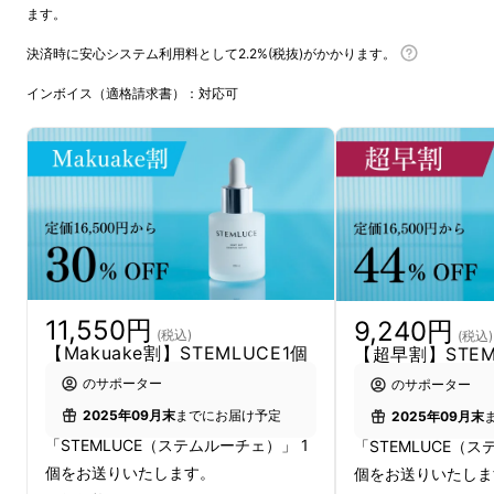
ます。
※4：ヒトオリゴペプチド-1 、ヒトオリゴペプ
チド-13 、ヒトオリゴペプチド-5 /整肌成分
決済時に安心システム利用料として2.2%(税抜)がかかります。
インボイス（適格請求書）：対応可
11,550円
9,240円
(税込)
(税込)
【Makuake割】STEMLUCE1個
【超早割】STEM
のサポーター
のサポーター
2025年09月末
までにお届け予定
2025年09月末
「STEMLUCE（ステムルーチェ）」 1
「STEMLUCE（ス
個をお送りいたします。
個をお送りいたしま
ヒトサイタイ血幹細胞