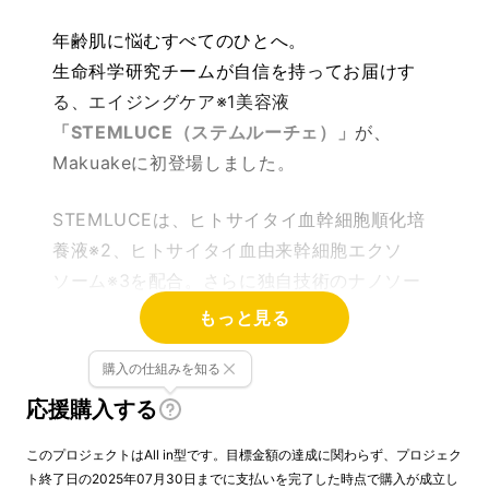
年齢肌に悩むすべてのひとへ。
生命科学研究チームが自信を持ってお届けす
る、エイジングケア※1美容液
「STEMLUCE（ステムルーチェ）」
が、
Makuakeに初登場しました。
STEMLUCEは、ヒトサイタイ血幹細胞順化培
養液※2、ヒトサイタイ血由来幹細胞エクソ
ソーム※3を配合。さらに独自技術のナノソー
ム化サイトカイン※4を加え、様々な年齢サイ
もっと見る
ンに多角的にアプローチします。
購入の仕組みを知る
毎日の肌ケアで、ワンランク上の素肌を。
応援購入する
※1：年齢に応じたケア ※2、3：整肌成分
このプロジェクトはAll in型です。目標金額の達成に関わらず、プロジェク
ト終了日の2025年07月30日までに支払いを完了した時点で購入が成立し