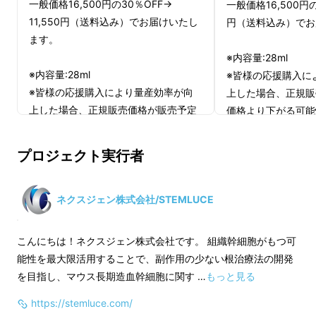
一般価格16,500円の30％OFF→
一般価格16,500円の
順化培養液※配合
11,550円（送料込み）でお届けいたし
円（送料込み）でお
ます。
「STEMLUCE（ステム
※内容量:28ml
ルーチェ）」とは
※内容量:28ml
※皆様の応援購入に
※皆様の応援購入により量産効率が向
上した場合、正規販
上した場合、正規販売価格が販売予定
価格より下がる可能
※整肌成分
価格より下がる可能性もございます。
※デザイン・仕様は
※デザイン・仕様は変更になる可能性
もございます。ご了
プロジェクト実行者
もございます。ご了承ください。
※ご注文状況、使用
※ご注文状況、使用部材の供給状況、
製造工程上の都合等
製造工程上の都合等により出荷時期が
遅れる場合がありま
ネクスジェン株式会社/STEMLUCE
遅れる場合があります。
こんにちは！ネクスジェン株式会社です。 組織幹細胞がもつ可
能性を最大限活用することで、副作用の少ない根治療法の開発
を目指し、マウス長期造血幹細胞に関す …
もっと見る
https://stemluce.com/