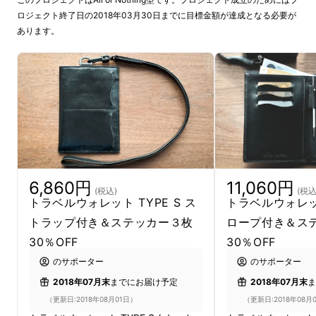
ロジェクト終了日の2018年03月30日までに目標金額が達成となる必要が
あります。
6,860円
11,060円
(税込)
(税込
トラベルウォレット TYPE S ス
トラベルウォレット
トラップ付き＆ステッカー３枚
ロープ付き＆ス
30％OFF
30％OFF
のサポーター
のサポーター
2018年07月末
までにお届け予定
2018年07月末
ま
旅人による、旅人の為の旅アイテム
（更新日:2018年08月01日）
（更新日:2018年08月
第三弾は旅に便利な、パスポートが入る革製