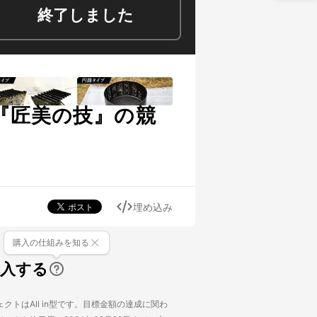
終了しました
『匠美の技』の競
埋め込み
購入の仕組みを知る
購入する
クトはAll in型です。目標金額の達成に関わ