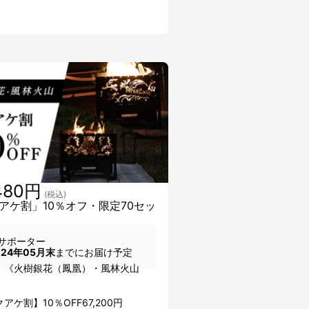
480円
(税込)
アケ割」10％オフ・限定70セッ
サポーター
024年05月末
までにお届け予定
：《火樹銀花（鳳凰）・風林火山
》
アケ割】10％OFF67,200円