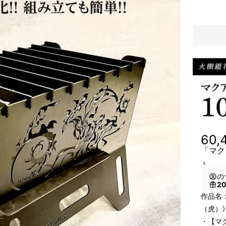
60,
「マク
ト
の
2
作品名
（虎）
・【マク