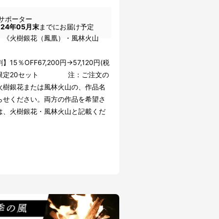
サポーター
024年05月末
までにお届け予定
：《火樹銀花（鳳凰）・風林火山
》
15％OFF67,200円→57,120円(税
※限定20セット 注：ご注文の
火樹銀花または風林火山の、作品名
らせください。両方の作品を希望さ
は、火樹銀花・風林火山と記載くだ
い。