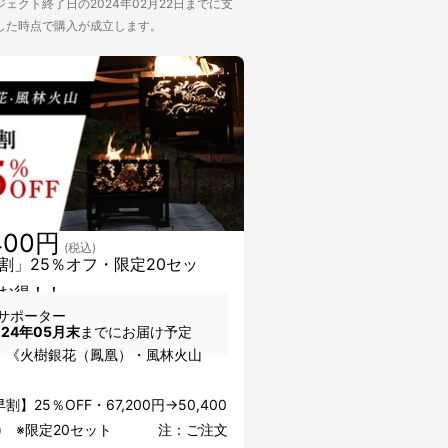
ェクト終了日の2024年02月22日までに支
した時点で購入が成立します。
400円
(税込)
割」25％オフ・限定20セッ
お得！！
サポーター
024年05月末
までにお届け予定
：《火樹銀花（鳳凰）・風林火山
》
割】25％OFF・67,200円→50,400
込) ※限定20セット 注：ご注文