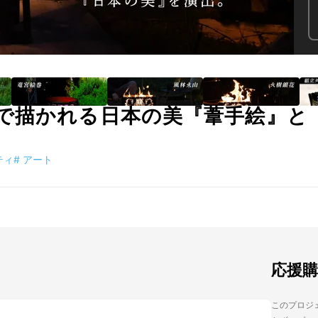
で描かれる日本の美『葦手絵』と
ティ
#
アート
応援
このプロジェ