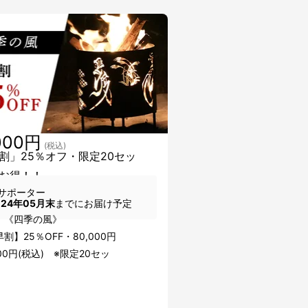
000円
(税込)
割」25％オフ・限定20セッ
お得！！
サポーター
024年05月末
までにお届け予定
：《四季の風》
割】25％OFF・80,000円
000円(税込) ※限定20セッ
ト