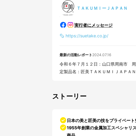
ＴＡＫＵＭＩーＪＡＰＡＮ
実行者にメッセージ
https://suetake.co.jp/
最新の活動レポート
2024.07.16
令和６年７月１２日：山口県周南市 周
定製品名：匠美ＴＡＫＵＭＩＪＡＰＡＮ 認
ストーリー
日本の美と匠美の技をプライベート
1955年創業の金属加工スペシャ
商品