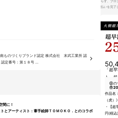
らず、プロジ
払いを完了
南ものづくりブランド認定 株式会社 末武工業所 認
定番号：第１８号 ...
50,
「超早
ト 超
の
2
作品名
（虎）
空間に！
・【超早
リストとアーティスト：葦手絵師ＴＯＭＯＫＯ．とのコラボ
円(税