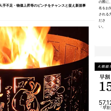
の際に
人手不足・物価上昇等のピンチをチャンスと捉え新規事
名をお
される
ださ
57,
「早割