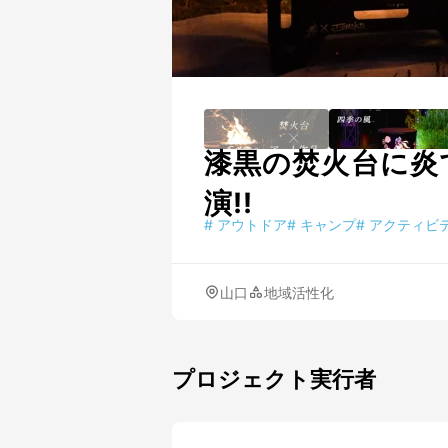
漆黒の焚火台に炎
演!!
#
アウトドア
#
キャンプ
#
アクティビ
山口
地域活性化
プロジェクト実行者