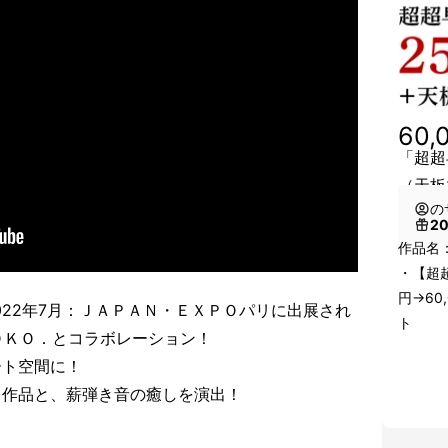
60,
「超超
（天板
の
2
作品名
・【超超
円→60
、2022年7月：ＪＡＰＡＮ・ＥＸＰＯパリに出展され
ＯＫＯ．とコラボレーション！
ート空間に！
ト作品と、薪弾き音の癒しを演出！