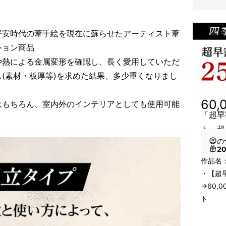
平安時代の葦手絵を現在に蘇らせたアーティスト葦
ション商品
や熱による金属変形を確認し、長く愛用していただ
(素材・板厚等)を求めた結果、多少重くなりまし
）
60,
はもちろん、室内外のインテリアとしても使用可能
「超早
ト 超
の
2
作品名
・【超早
→60,