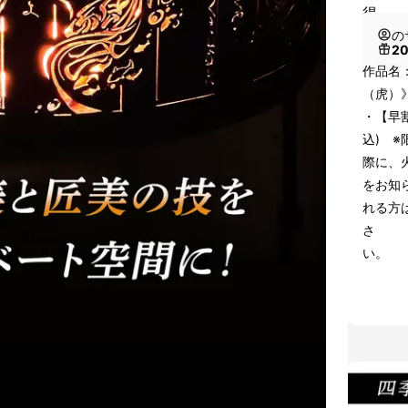
得
の
2
作品名
（虎）
・【早割】
込) 
際に、
をお知
れる方
さ