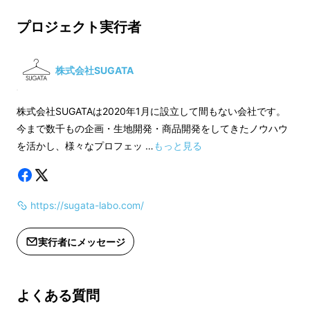
・ミックスオレンジ
・ミックスマスタ
・ミックスグリーン
・ミックスオレン
プロジェクト実行者
・ミックスグレー
・ミックスグリー
・ミックスブラウン
・ミックスグレー
・ブラック
・ミックスブラウ
株式会社SUGATA
の6色よりそれぞれお選びいただけ
・ブラック
ます。
の6色よりそれぞ
株式会社SUGATAは2020年1月に設立して間もない会社です。
※デザイン・仕様は変更になる場合が
ます。
今まで数千もの企画・生地開発・商品開発をしてきたノウハウ
あります。
※デザイン・仕様は
を活かし、様々なプロフェッ …
もっと見る
あります。
・サイズ
・Sサイズ：22cm～25cm
・サイズ
https://sugata-labo.com/
・Mサイズ：25cm～28cm
・Sサイズ：22cm
の2サイズよりそれぞれお選びいただ
・Mサイズ：25cm
実行者にメッセージ
けます。
の2サイズよりそ
けます。
発送方法は、クリックポストを予定し
よくある質問
ております。
発送方法は、レター