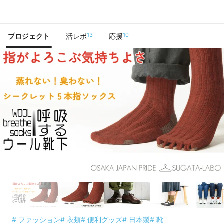
で手に入れよう
13
10
プロジェクト
活レポ
応援
# ファッション
# 衣類
# 便利グッズ
# 日本製
# 靴