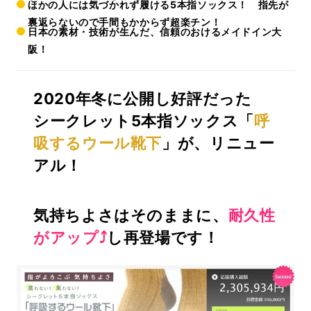
ほかの人には気づかれず履ける5本指ソックス！ 指先が
裏返らないので手間もかからず超楽チン！
日本の素材・技術が生んだ、信頼のおけるメイドイン大
阪！
2020年冬に公開し好評だった
シークレット5本指ソックス「
呼
吸するウール靴下
」が、リニュー
アル！
気持ちよさはそのままに、
耐久性
がアップ⤴
し再登場です！