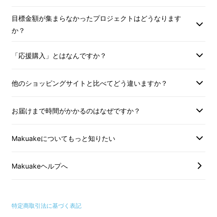
※ご注文状況、使用部材の供給状況、
定しております。
製造工程上の都合等により出荷時期が
※ご注文状況、使用
目標金額が集まらなかったプロジェクトはどうなります
遅れる場合があります。
製造工程上の都合等
か？
遅れる場合がありま
「応援購入」とはなんですか？
他のショッピングサイトと比べてどう違いますか？
お届けまで時間がかかるのはなぜですか？
Makuakeについてもっと知りたい
2022年バージョンは
大幅に改
Makuakeヘルプへ
善
！
特定商取引法に基づく表記