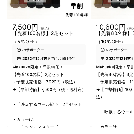
ぜひ皆様に、
「この履き心地を体感してもらい
7,500円
10,600円
(税込)
(税
た～い！」
【先着100名様】2足セット
【先着80名様】
（5％OFF）
（10％OFF）
のサポーター
のサポーター
パート2！！
2022年12月末
までにお届け予定
2022年12月末
Makuake限定！早割特価！
Makuake限定！早
というプロジェクト。
【先着100名様】2足セット
【先着80名様】3
・予定販売価格 7,920円（税込）
・予定販売価格 11
→【早割特価】7,500円（税・送料込）
→【早割特価】10,
リピーターさま続出の商品なんで
込）
す！！
・「呼吸するウール靴下」2足セット
・「呼吸するウール
・カラーは、
・ミックスマスタード
・カラーは、