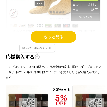
もっと見る
購入の仕組みを知る
応援購入する
はじめましての方も、お久しぶりですの方も、
プロジェクトをご覧いただきありがとうござい
このプロジェクトはAll in型です。目標金額の達成に関わらず、プロジェク
ト終了日の2022年08月30日までに支払いを完了した時点で購入が成立し
ます！
ます。
この「呼吸する○○靴下」のシークレット5本
指ソックスにはまって、約3年！