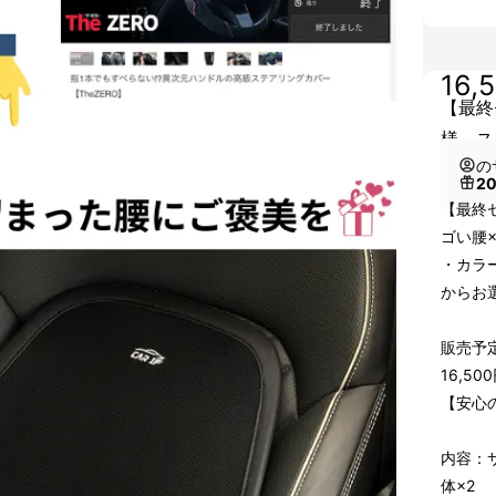
16,
【最終
様 ス
の
2
【最終セ
ゴい腰×
・カラ
からお
販売予定
16,5
【安心
内容：
体×2