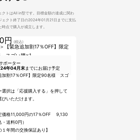
クトはAll in型です。目標金額の達成に関わ
ェクト終了日の2024年01月21日までに支払
た時点で購入が成立します。
30円
(税込)
＞【緊急追加割17％OFF】限定
様 スゴい腰×1
サポーター
024年04月末
までにお届け予定
加割17％OFF】限定90名様 スゴ
ー選択は「応援購入する」を押して
選びいただけます。
価格11,000円の17％OFF 9,130
込・送料0円）
の１年間の交換保証あり】