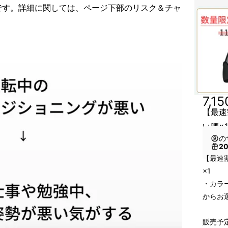
です。詳細に関しては、ページ下部のリスク＆チャ
7,1
【最速
い腰×
の
2
【最速割
×1
・カラ
からお
販売予定