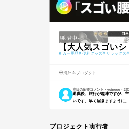
【大人気スゴいシ
#
カー用品
#
便利グッズ
#
リラックス
#
海外
プロダクト
注目の応援コメント
・
yoinoue
・
20
退職後、旅行が趣味ですが、主
いです。早く届きますように。
プロジェクト実行者