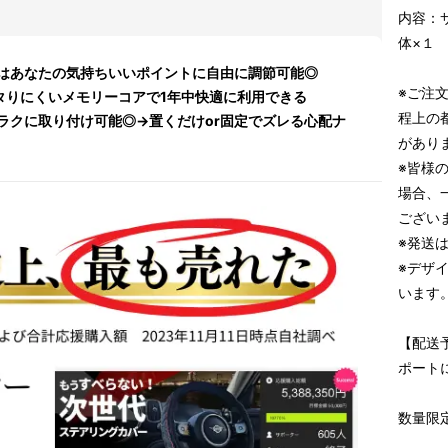
内容：
体×１
はあなたの気持ちいいポイントに自由に調節可能◎
※ご注
タりにくいメモリーコアで1年中快適に利用できる
程上の
ラクに取り付け可能◎→置くだけor固定でズレる心配ナ
があり
※皆様
場合、
ござい
※発送
※デザ
います
【配送
ポート
数量限