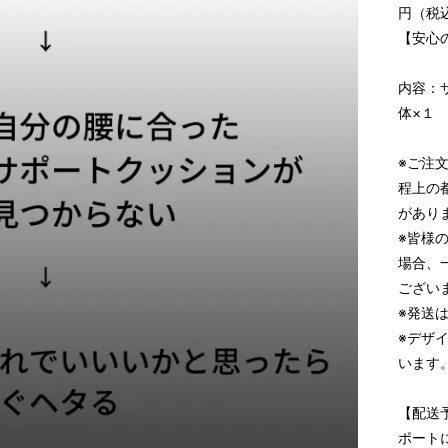
円（税
【安心
内容：
体×１
※ご注
程上の
があり
※皆様
場合、
ござい
※発送
※デザ
います
【配送
ポート