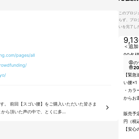
このプロジェ
らず、プロジ
いを完了し
9,1
＜追加
90名
ng.com/pages/all
の
rowdfunding/
2
【緊急追
yo/
い腰×1
・カラ
からお
す。 前回【スゴい腰】をご購入いただいた皆さま
お知らせがあります。 皆さまから頂いた声の中で、とくに多...
販売予定
円（税
【安心