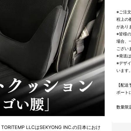
※ご注
程上の
があり
※皆様
場合、
ござい
※発送
※デザ
います
【配送
ポート
数量限
ITEMP LLCはSEKYONG INC.の日本におけ