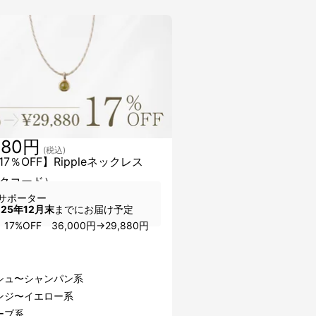
880円
(税込)
7％OFF】Rippleネックレス
クコード）
サポーター
025年12月末
までにお届け予定
17%OFF 36,000円→29,880円
、
シュ〜シャンパン系
ンジ〜イエロー系
ーブ系