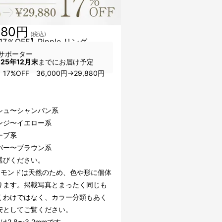
880円
(税込)
7％OFF】Ripple リング
サポーター
025年12月末
までにお届け予定
17%OFF 36,000円→29,880円
、
シュ〜シャンパン系
ンジ〜イエロー系
ーブ系
バー〜ブラウン系
選びください。
ヤモンドは天然のため、色や形に個体
ります。掲載写真とまったく同じも
くわけではなく、カラー分類もあく
安としてご覧ください。
は2.8〜3.2mmです。