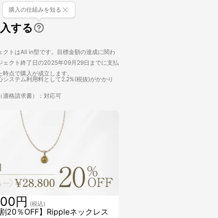
購入の仕組みを知る
購入する
クトはAll in型です。目標金額の達成に関わ
ェクト終了日の2025年09月29日までに支払
た時点で購入が成立します。
システム利用料として2.2%(税抜)がかかり
（適格請求書）：対応可
800円
(税込)
20％OFF】Rippleネックレス