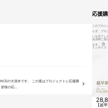
応援
このプロジェ
らず、プロジ
いを完了し
決済時に安心
ます。
インボイス
。 この度はプロジェクトに応援購
様の応...
28,
【超早割