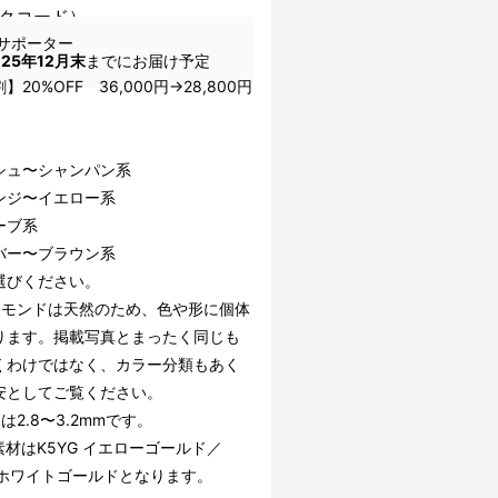
クコード）
サポーター
025年12月末
までにお届け予定
】20%OFF 36,000円→28,800円
、
シュ〜シャンパン系
ンジ〜イエロー系
ーブ系
バー〜ブラウン系
選びください。
ヤモンドは天然のため、色や形に個体
ります。掲載写真とまったく同じも
くわけではなく、カラー分類もあく
安としてご覧ください。
は2.8〜3.2mmです。
素材はK5YG イエローゴールド／
G ホワイトゴールドとなります。