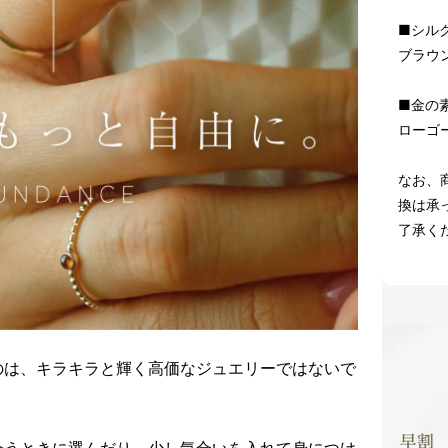
■シル
ブラウ
■金の
ローゴ
なお、
換は承
了承く
のは、キラキラと輝く高価なジュエリーではないで
会うときに選んだり。少し気合いを入れて身につけ