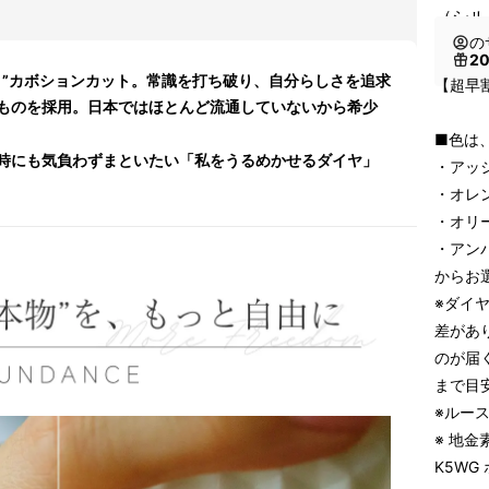
（シル
の
2
く”カボションカット。常識を打ち破り、自分らしさを追求
【超早割
ものを採用。日本ではほとんど流通していないから希少
■色は
時にも気負わずまといたい「私をうるめかせるダイヤ」
・アッ
・オレ
・オリ
・アン
からお
※ダイ
差があ
のが届
まで目
※ルース
※ 地金
K5W