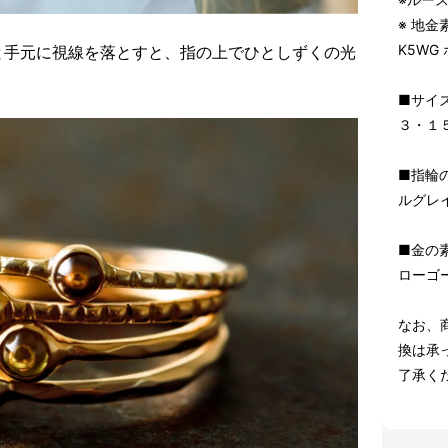
※ 地金
K5W
と手元に視線を落とすと、指の上でひとしずくの光
■サイ
３・１
■指輪
ルグレ
■金の
ローゴ
なお、
換は承
了承く