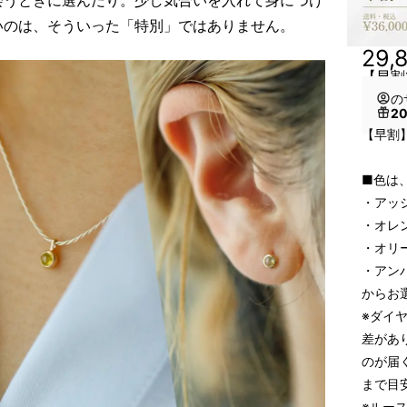
いのは、そういった「特別」ではありません。
29,
【早割1
の
2
【早割】
■色は
・アッ
・オレ
・オリ
・アン
からお
※ダイ
差があ
のが届
まで目
※ルース