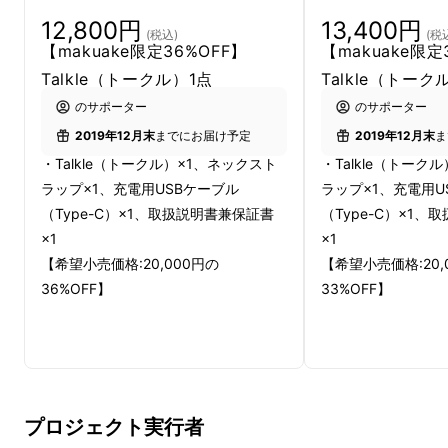
12,800円
13,400円
(税込)
(税
【makuake限定36%OFF】
【makuake限定
Talkle（トークル）1点
Talkle（トー
のサポーター
のサポーター
2019年12月末
までにお届け予定
2019年12月末
ま
●内蔵カメラで簡単撮影！写真の文字を自動で
・Talkle（トークル）×1、ネックスト
・Talkle（トーク
翻訳（スキャン翻訳機能）します。オート
ラップ×1、充電用USBケーブル
ラップ×1、充電用U
（Type-C）×1、取扱説明書兼保証書
（Type-C）×1
フォーカスだから取り損ねも防ぎます。（オン
×1
×1
ライン時26言語対応）
【希望小売価格:20,000円の
【希望小売価格:20,
36%OFF】
33%OFF】
プロジェクト実行者