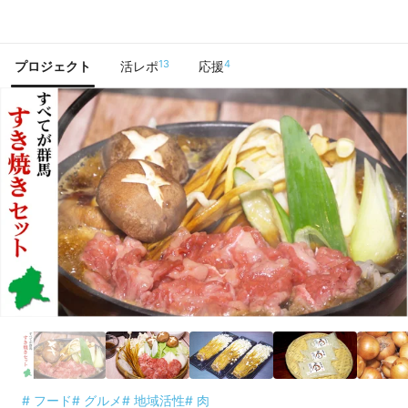
で手に入れよう
13
4
プロジェクト
活レポ
応援
# フード
# グルメ
# 地域活性
# 肉