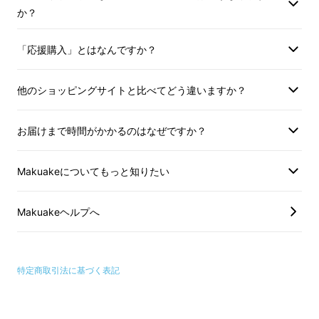
か？
「応援購入」とはなんですか？
他のショッピングサイトと比べてどう違いますか？
フードコーディネーター/笑顔をつなげる料理
家
お届けまで時間がかかるのはなぜですか？
キッチンスタジオKANAFULL代表 金澤 亜希子
Makuakeについてもっと知りたい
＜上州牛＞
Makuakeヘルプへ
身が引き締まった赤身は、さっぱりした味が特
徴の上州牛。
特定商取引法に基づく表記
赤身のまわりにある脂肪もほど良く、しっかり
した旨みが味わえます。