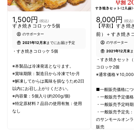
群馬を訪れるきっかけとなれば幸いでございま
1,500円
8,000円
(税込)
(税込)
す。
すき焼きコロッケ5個
【早割】すき焼
前）＋すき焼き
のサポーター
のサポーター
2021年12月末
までにお届け予定
・すき焼きコロッケ 5個
2021年12月末
ま
食材はもちろん、割り下まで群馬県産で揃えま
・すき焼きセット（
した。
※本製品は冷凍発送となります。
コロッケ2個
※賞味期限：製造日から冷凍で1か月
※通常価格￥10,000
※解凍してからは風味を損なうため2日
以内にお召し上がりください。
■一般販売価格につ
※内容量：5個入り(約200g/個)
・一般販売予定価格：
※特定原材料７品目の使用有無：使用
・一般販売予定時期：
なし
・一般販売予定先：
のサンモールオンラ
販売