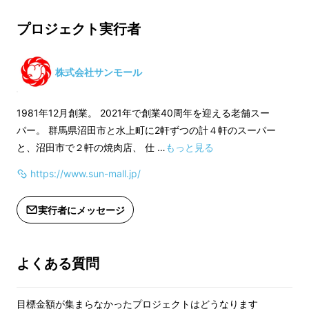
※本製品は冷凍発送
プロジェクト実行者
※賞味期限：製造日
※解凍してからは風
＜レシピ開発＞
以内にお召し上がり
株式会社サンモール
※内容量：肉 約30
レシピの開発には雑誌やメディアにて様々なレ
たき、しいたけ、玉
シピを紹介している
1981年12月創業。 2021年で創業40周年を迎える老舗スー
白菜、割り下
パー。 群馬県沼田市と水上町に2軒ずつの計４軒のスーパー
※特定原材料７品目
群馬県在住の料理研究家 金澤亜希子先生に監
と、沼田市で２軒の焼肉店、 仕 …
もっと見る
なし
修して頂いております。
https://www.sun-mall.jp/
実行者にメッセージ
よくある質問
目標金額が集まらなかったプロジェクトはどうなります