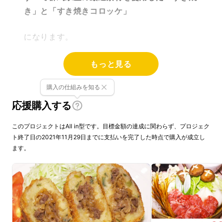
き」と「すき焼きコロッケ」
になります。
皆さまがなかなか観光地に足を運べない昨今の
もっと見る
情勢の中、
購入の仕組みを知る
我々サンモールスタッフが地域に根付いたお店
応援購入する
や農園を回り、
このプロジェクトはAll in型です。目標金額の達成に関わらず、プロジェク
ト終了日の2021年11月29日までに支払いを完了した時点で購入が成立し
普段食卓に並ばないような食材を使った一品を
ます。
開発致しました。
ちょっぴり贅沢なおうち時間を過ごして頂きな
がら
生産者様の想いと共に群馬を感じ、