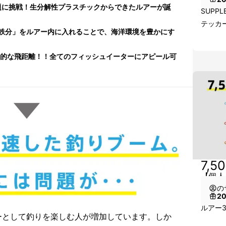
問題に挑戦！生分解性プラスチックからできたルアーが誕
SUPP
テッカ
鉄分」をルアー内に入れることで、海洋環境を豊かにす
倒的な飛距離！！全てのフィッシュイーターにアピール可
7,5
【個人
の
2
ルアー
ーとして釣りを楽しむ人が増加しています。しか