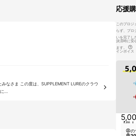
応援
このプロジェ
らず、プロジ
いを完了し
決済時に安心
ます。
インボイス
NT LUREのクラウ
...
5,0
【個人
の
2