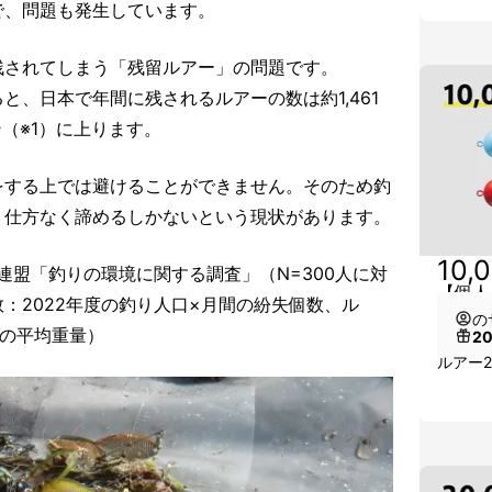
で、問題も発生しています。
残されてしまう「残留ルアー」の問題です。
と、日本で年間に残されるルアーの数は約1,461
（※1）に上ります。
をする上では避けることができません。そのため釣
、仕方なく諦めるしかないという現状があります。
10,
全連盟「釣りの環境に関する調査」（N=300人に対
【個人
：2022年度の釣り人口×月間の紛失個数、ル
の
ーの平均重量）
2
ルアー