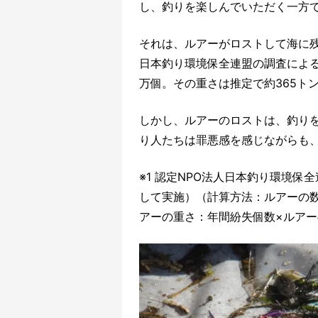
し、釣りを楽しんでいただく一方
それは、ルアーがロストして海に
日本釣り環境保全連盟の調査による
万個。その重さは推定で約365トン
しかし、ルアーのロストは、釣り
り人たちは罪悪感を感じながらも
※1 認定NPO法人日本釣り環境保
して実施）（計算方法：ルアーの数
アーの重さ：年間紛失個数×ルア