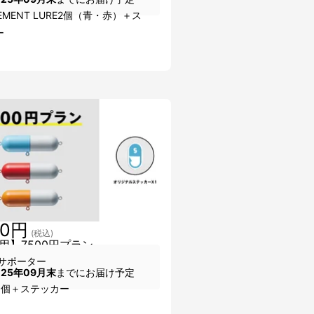
LEMENT LURE2個（青・赤）＋ス
ー
00円
(税込)
用】7500円プラン
サポーター
025年09月末
までにお届け予定
3個＋ステッカー