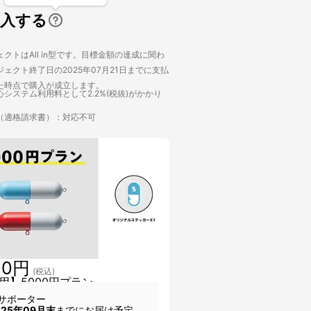
購入する
クトはAll in型です。目標金額の達成に関わ
ェクト終了日の2025年07月21日までに支払
た時点で購入が成立します。
システム利用料として2.2%(税抜)がかかり
（適格請求書）：対応不可
00円
(税込)
用】5000円プラン
サポーター
025年09月末
までにお届け予定