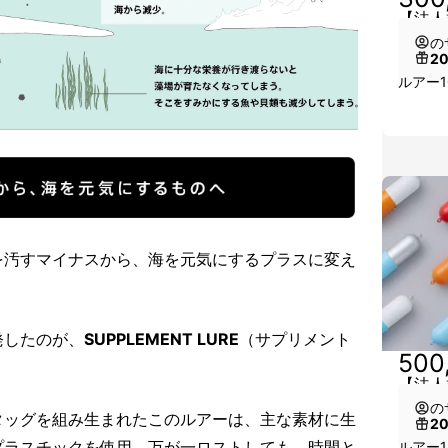
【法人
の
2
ルアー1
を汚すマイナスから、海を元気にするプラスに変え
発したのが、
SUPPLEMENT LURE
（サプリメント
500
【法人
の
タッグを組み生まれたこのルアーは、主な素材に生
2
プラスチックを使用。万が一ロストしても、時間と
ルアー1