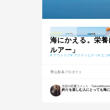
海にかえる。栄養に
ルアー」
#
アウトドア
#
アクティビティ
#
エコ
#
山梨
プロダクト
注目の応援コメント
・
TakaoMizum
釣りを楽しむ人にとっても海に