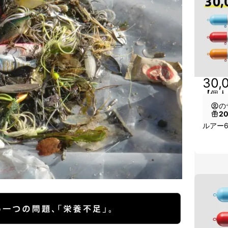
30,
【個人
の
2
ルアー