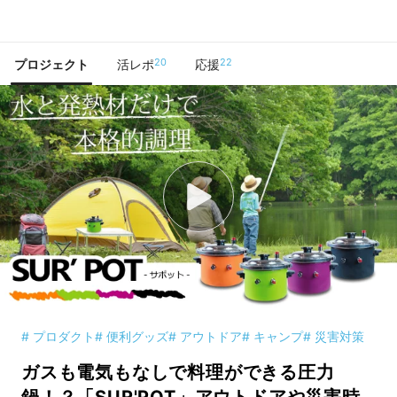
で手に入れよう
20
22
プロジェクト
活レポ
応援
# プロダクト
# 便利グッズ
# アウトドア
# キャンプ
# 災害対策
ガスも電気もなしで料理ができる圧力