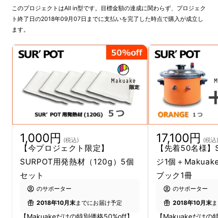
このプロジェクトはAll in型です。目標金額の達成に関わらず、プロジェク
ト終了日の2018年09月07日までに支払いを完了した時点で購入が成立し
でも
本当に炊けます。
それも
放っておくだけで
ます。
とっても美味しく。
SUR'POTにできる事はこれだけではありませ
ん。
1,000円
17,100円
(税込)
(税込
【今プロジェクト限定】
【先着50名様】S
中華おこわスペアリブ添え
SURPOT用発熱材（120g）5個
ジ1個＋Makua
セット
ブック1冊
のサポーター
のサポーター
2018年10月末
までにお届け予定
2018年10月末
ま
【Makuakeだけの特別価格50%off】
【Makuakeだけの特