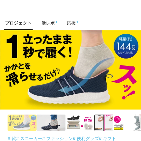
で手に入れよう
3
3
プロジェクト
活レポ
応援
# 靴
# スニーカー
# ファッション
# 便利グッズ
# ギフト