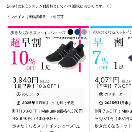
決済時に安心システム利用料として2.2%(税抜)がかかります。
インボイス（適格請求書）：対応可
3,940円
4,071円
(税込)
(税込)
【超早割】10％OFF！
【早割】7％OF
のサポーター
のサポーター
2025年11月末
までにお届け予定
2025年11月末
ま
割引10％OFF！Makuake価格4,378円
割引7％OFF！Maku
→3,940円（438円OFF）
→4,071円（307円
歩きたくなるスットインシューズ1足
歩きたくなるスット