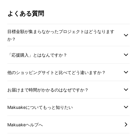
よくある質問
目標金額が集まらなかったプロジェクトはどうなります
か？
「応援購入」とはなんですか？
「もっと気軽に靴を履きたい」
そんな声から生まれたのが、「歩きたくなる
他のショッピングサイトと比べてどう違いますか？
スットインシューズ」です。
しかも片足たったの約144gという軽さ。※Mサ
お届けまで時間がかかるのはなぜですか？
イズの片足重量
ふわふわのインソールが衝撃を吸収し、歩き心
Makuakeについてもっと知りたい
地も快適。
「ラクして歩きたい」を叶える、次世代のデイ
Makuakeヘルプへ
リーシューズです。