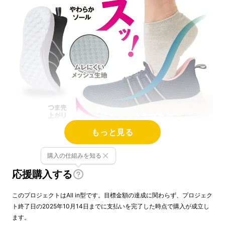
もっと見る
毎日のちょっとした動作でも、積み重なると意
購入の仕組みを知る
外と疲れるもの。
応援購入する
たとえば、靴を履くとき、靴紐を結ぶとき、
しゃがんだり、手でかかとを直したり…
このプロジェクトはAll in型です。目標金額の達成に関わらず、プロジェク
そんな「小さな手間」を感じたことはありませ
ト終了日の2025年10月14日までに支払いを完了した時点で購入が成立し
んか？
ます。