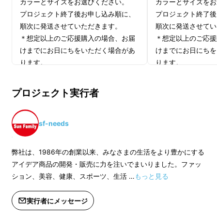
カラーとサイズをお選びください。
カラーとサイズをお
プロジェクト終了後お申し込み順に、
プロジェクト終了後
順次に発送させていただきます。
順次に発送させてい
＊想定以上のご応援購入の場合、お届
＊想定以上のご応援
けまでにお日にちをいただく場合があ
けまでにお日にちを
ります。
ります。
＊デザイン・仕様は変更になる可能性
＊デザイン・仕様は
「歩きたくなるスットインシューズ」は、その
もございます。ご了承ください。
もございます。ご了
煩わしさを解決する新しい靴。
プロジェクト実行者
＊皆様の応援購入により、量産効率が
＊皆様の応援購入に
まるで靴ベラのような独自プレートを採用し、
向上した場合、正規販売価格が販売予
向上した場合、正規
立ったまま“スッ”と足を入れるだけでOK。忙
定価格より下がる可能性もございま
定価格より下がる可
sf-needs
しい朝や、買い物帰り、荷物で手がふさがった
す。
す。
時にも大活躍します。
*適格請求書発行事業者登録番号：あり
*適格請求書発行事
弊社は、1986年の創業以来、みなさまの生活をより豊かにする
（適格請求書発行事業者登録番号の記
（適格請求書発行事
アイデア商品の開発・販売に力を注いでまいりました。ファッ
載のあるインボイスが必要な場合は、
載のあるインボイス
ション、美容、健康、スポーツ、生活 …
もっと見る
Makuakeメッセージにて実行者に直接
Makuakeメッセ
お問合せください）
お問合せください）
実行者にメッセージ