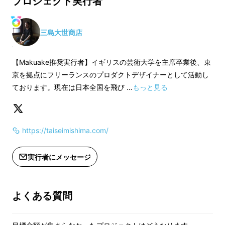
プロジェクト実行者
4,150円
4,250円
三島大世商店
【Makuake推奨実行者】イギリスの芸術大学を主席卒業後、東
つまり、足の大きさや形に靴ベラを合わせるこ
京を拠点にフリーランスのプロダクトデザイナーとして活動し
とで、
サッ
と快適に靴を履けます
。
さらに携帯
ております。現在は日本全国を飛び …
もっと見る
性にも優れており
、
スマートに持ち運べます
。
https://taiseimishima.com/
実行者にメッセージ
よくある質問