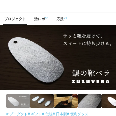
で手に入れよう
10
21
プロジェクト
活レポ
応援
# プロダクト
# ギフト
# 伝統
# 日本製
# 便利グッズ