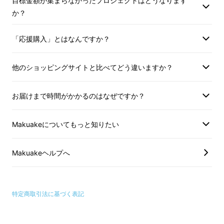
目標金額が集まらなかったプロジェクトはどうなります
か？
「応援購入」とはなんですか？
金銀に次ぐ高価な金属である錫は、一般的に
抗
菌作用が強い
と言われ、
割れにくく、錆びにく
他のショッピングサイトと比べてどう違いますか？
い
という特徴を持っています。さらに
使い込む
ほど味がでるので、
経年変化を楽しめます。
お届けまで時間がかかるのはなぜですか？
肌に馴染む、一生モノの品として使える靴ベ
Makuakeについてもっと知りたい
ラ。
Makuakeヘルプへ
特定商取引法に基づく表記
①型崩れを防止し、
靴の寿命を延ば