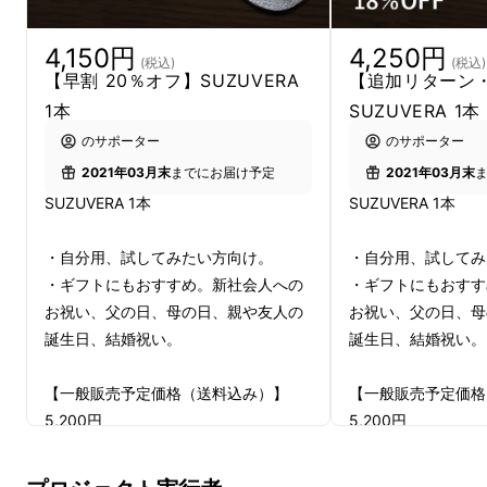
4,150円
4,250円
(税込)
(税込)
【早割 20％オフ】SUZUVERA
【追加リターン・
1本
SUZUVERA 1本
のサポーター
のサポーター
2021年03月末
までにお届け予定
2021年03月末
靴や足に合わせて、自由自在に形を変えること
SUZUVERA 1本
SUZUVERA 1本
ができる靴ベラ。
・自分用、試してみたい方向け。
・自分用、試してみ
素材である純度100%の錫は
金属ながら柔らか
・ギフトにもおすすめ。新社会人への
・ギフトにもおすす
く、手で変形できます。
お祝い、父の日、母の日、親や友人の
お祝い、父の日、母
誕生日、結婚祝い。
誕生日、結婚祝い。
【一般販売予定価格（送料込み）】
【一般販売予定価格
5,200円
5,200円
↓
↓
【makuake限定 早割 20％オフ】
【makuake限定 早