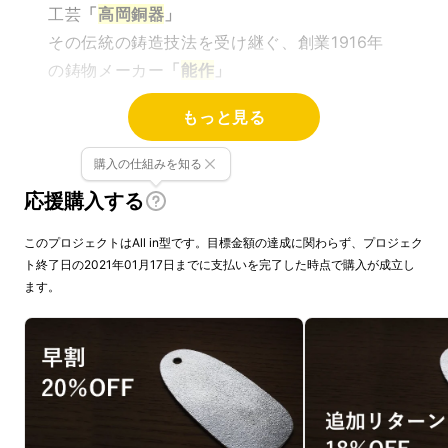
工芸
「
高岡銅器
」
その伝統の鋳造技法を受け継ぐ、創業1916年
の鋳物メーカー
「
能作
」
もっと見る
この伝統技術を活かし、
暮らし
を便利にした
い。
購入の仕組みを知る
その思いから、
機能的で美しい靴ベラ
が生まれ
応援購入する
ました。
このプロジェクトはAll in型です。目標金額の達成に関わらず、プロジェク
商品名：
SUZUVERA
（すずべら）
ト終了日の2021年01月17日までに支払いを完了した時点で購入が成立し
ます。