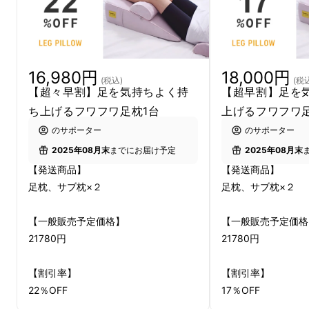
16,980円
18,000円
(税込)
(税
【超々早割】足を気持ちよく持
【超早割】足を
ち上げるフワフワ足枕1台
上げるフワフワ足
のサポーター
のサポーター
2025年08月末
までにお届け予定
2025年08月末
【発送商品】
【発送商品】
足枕、サブ枕×２
足枕、サブ枕×２
【一般販売予定価格】
【一般販売予定価格
21780円
21780円
【割引率】
【割引率】
22％OFF
17％OFF