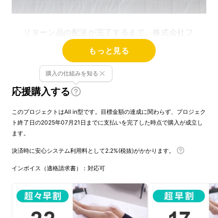
リターン品の配送が完了するまで、株式会社フ
ルークフォレストは株式会社ボノテック社の日
もっと見る
本における独占販売権を有する正規代理店で
す。詳細に関しては、ページ下部のリスク＆
購入の仕組みを知る
チャレンジをご確認ください。
応援購入する
このプロジェクトはAll in型です。目標金額の達成に関わらず、プロジェク
ト終了日の2025年07月21日までに支払いを完了した時点で購入が成立し
ます。
決済時に安心システム利用料として2.2%(税抜)がかかります。
インボイス（適格請求書）：対応可