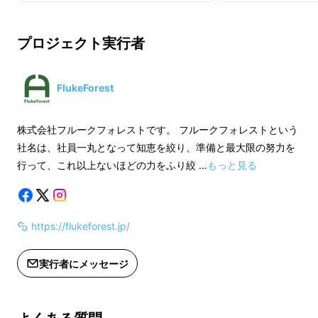
【ご注意】 ※皆様の応援購入により量
【ご注意】 ※皆様
プロジェクト実行者
産効率が向上した場合、正規販売価格
産効率が向上した場
が販売予定価格より下がる可能性もご
が販売予定価格より
ざいます。
ざいます。
FlukeForest
※デザイン・仕様は変更になる可能性
※デザイン・仕様は
もございます。ご了承ください。
もございます。ご了
株式会社フルークフォレストです。 フルークフォレストという
※ご注文状況、使用部材の供給状況、
※ご注文状況、使用
社名は、社員一丸となって知恵を絞り、準備と最大限の努力を
製造工程上の都合等により出荷時期が
製造工程上の都合等
行って、これ以上ないほどの力をふり絞 …
もっと見る
遅れる場合があります。
遅れる場合がありま
適格請求書発行事業者登録番号：あり
適格請求書発行事業
https://flukeforest.jp/
実行者にメッセージ